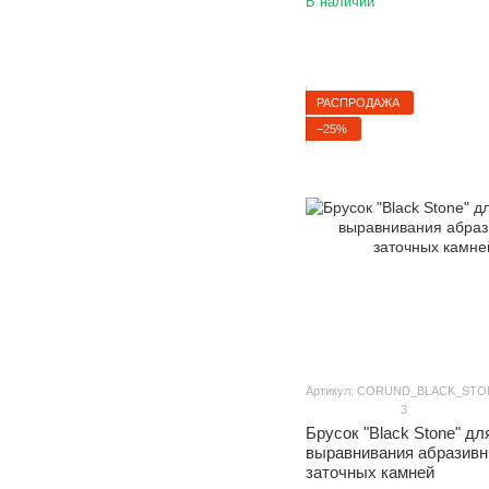
В наличии
РАСПРОДАЖА
−25%
Артикул: CORUND_BLACK_STO
3
Брусок "Black Stone" дл
выравнивания абразив
заточных камней