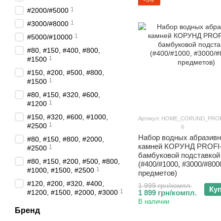
1
#2000/#5000
1
#3000/#8000
1
#5000/#10000
#80, #150, #400, #800,
1
#1500
#150, #200, #500, #800,
1
#1500
#80, #150, #320, #600,
1
#1200
#150, #320, #600, #1000,
Артикул: HOME_CORUND_PROF
1
#2500
6
Набор водных абразив
#80, #150, #800, #2000,
камней КОРУНД PROFI-
1
#2500
бамбуковой подставкой
#80, #150, #200, #500, #800,
(#400/#1000, #3000/#8000
1
#1000, #1500, #2500
предметов)
#120, #200, #320, #400,
1 999 грн/компл.
Ку
1
#1200, #1500, #2000, #3000
1 899 грн/компл.
В наличии
Бренд