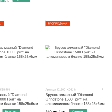
омпл.
А
РАСПРОДАЖА
2
_KD6JIN_
Артикул: D1500_KD6JIN_
азный "Diamond
Брусок алмазный "Diamond
000 Грит" на
Grindstone 1500 Грит" на
м бланке 158х25х6мм
алюминиевом бланке 158х25х6мм
Купить
349 грн/шт.
Купить