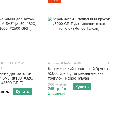
1
H_KORUND_ALM5V3
Артикул: KERAMO_#5000
3
Керамический точильный брусок
амни для заточки
#5000 GRIT для механических
-5V3" (#150, #320,
точилок (Rehoo Taiwan)
, #2500 GRIT)
299 грн/шт.
Купить
249 грн/шт.
омпл.
Купить
В наличии