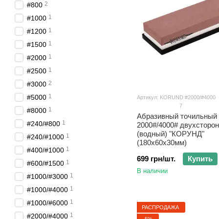
2
#800
1
#1000
1
#1200
1
#1500
1
#2000
1
#2500
2
#3000
1
#5000
Артикул: KORUND #2000/#4000
7
1
#8000
Абразивный точильный
1
#240/#800
2000#/4000# двухсторо
(водный) "КОРУНД"
1
#240/#1000
(180х60х30мм)
1
#400/#1000
699 грн/шт.
Купить
1
#600/#1500
В наличии
1
#1000/#3000
1
#1000/#4000
1
#1000/#6000
РАСПРОДАЖА
1
#2000/#4000
−5%