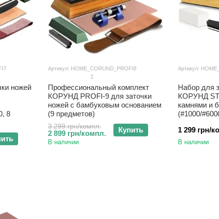
I7
Артикул: HOME_CORUND_PROFI8
Артикул: HOM
2
чки ножей
Профессиональный комплект
Набор для 
КОРУНД PROFI-9 для заточки
КОРУНД ST
ножей с бамбуковым основанием
камнями и 
, 8
(9 предметов)
(#1000/#600
3 299 грн/компл.
Купить
1 299 грн/к
2 899 грн/компл.
пить
В наличии
В наличии