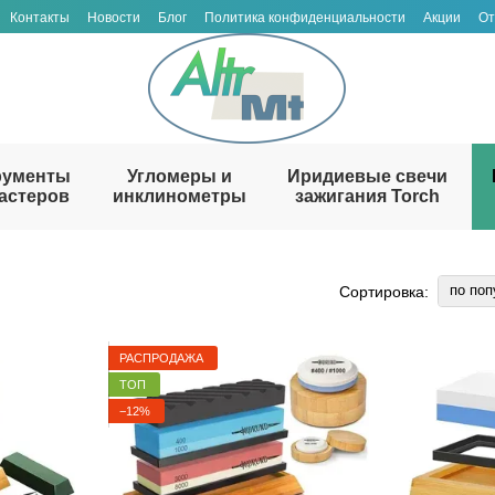
Контакты
Новости
Блог
Политика конфиденциальности
Акции
От
рументы
Угломеры и
Иридиевые свечи
астеров
инклинометры
зажигания Torch
по поп
Сортировка:
РАСПРОДАЖА
ТОП
−12%