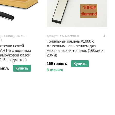
3
E_CORUND_START5
Артикул: R-ALMAZ#1000
1
Точильный камень #1000 с
заточки ножей
Алмазным напылением для
ART-5 с водными
механических точилок (160мм х
бамбуковой базой
20мм)
0, 5 предметов)
169 грн/шт.
Купить
омпл.
Купить
В наличии