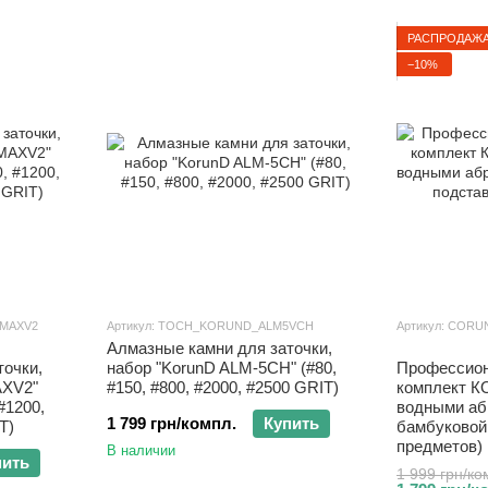
РАСПРОДАЖ
−10%
8MAXV2
Артикул: TOCH_KORUND_ALM5VCH
Артикул: CORU
Алмазные камни для заточки,
точки,
набор "KorunD ALM-5CH" (#80,
Профессион
AXV2"
#150, #800, #2000, #2500 GRIT)
комплект 
 #1200,
водными аб
1 799 грн/компл.
Купить
T)
бамбуковой 
предметов)
В наличии
пить
1 999 грн/ко