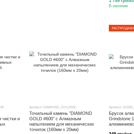
1 799 грн/к
В наличии
РАСПРОДАЖ
NE
Артикул: DIAMOND_GOLD500
Артикул: D1000
Точильный камень "DIAMOND
Брусок алм
я чистки и
GOLD #600" с Алмазным
Grindstone 1
ных
напылением для механических
алюминиево
точилок (160мм х 20мм)
349 грн/шт.