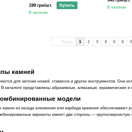
199 грн/шт.
Купить
В наличии
В наличии
Назад
1
2
3
4
5
6
ипы камней
ются для заточки ножей, стамесок и других инструментов. Они ис
 В каталоге представлены абразивные, алмазные, керамические и
комбинированные модели
е камни из оксида алюминия или карбида кремния обеспечивают ра
мбинированные варианты имеют две стороны — крупнозернистую и
и