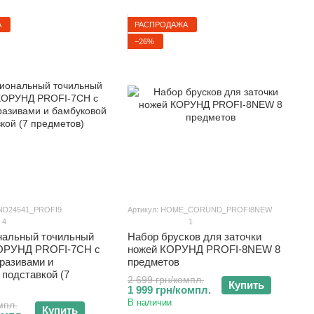
А
РАСПРОДАЖА
−26%
ND24541_PROFI9
Артикул: HOME_CORUND_PROFI8NEW
4
1
альный точильный
Набор брусков для заточки
КОРУНД PROFI-7CH с
ножей КОРУНД PROFI-8NEW 8
разивами и
предметов
подставкой (7
2 699 грн/компл.
Купить
1 999 грн/компл.
В наличии
мпл.
Купить