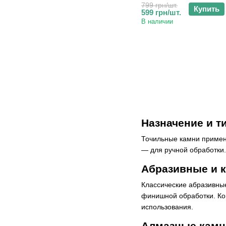
799 грн/шт.
Купить
599 грн/шт.
В наличии
Назначение и т
Точильные камни применя
— для ручной обработки.
Абразивные и 
Классические абразивны
финишной обработки. Ко
использования.
Алмазные камн