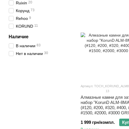
20
Ruixin
73
Корунд
9
Rehoo
11
KORUND
Наличие
83
В наличии
30
Нет в наличии
Артикул: TOCH_KORUND_ALM
13
Алмазные камни для за
набор "KorunD ALM-8M
(#120, #200, #320, #400,
#1500, #2000, #3000 GRI
1 999 грн/компл.
Ку