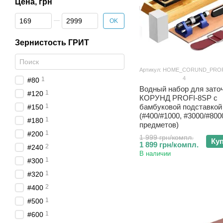
Цена, грн
От Цена, грн
До Цена, грн
OK
Зернистость ГРИТ
Артикул: HOME_CORUND_PROF
4
1
#80
Водный набор для зато
1
#120
КОРУНД PROFI-8SP с
1
бамбуковой подставкой
#150
(#400/#1000, #3000/#8000
1
#180
предметов)
1
#200
1 999 грн/компл.
Ку
1 899 грн/компл.
2
#240
В наличии
1
#300
1
#320
2
#400
1
#500
1
#600