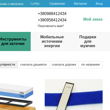
Сравнение
Укр
Рус
Желания
Вход
зывы о магазине
+380988412434
Мой заказ
+380958412434
Перезвонить вам?
Мобильные
Подарки
Инструменты
источники
для
для заточки
энергии
мужчин
улярности
сначала дешевле
сначала дороже
по названию