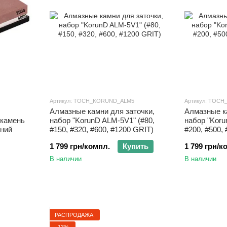
Артикул: TOCH_KORUND_ALM5
Артикул: TOC
Алмазные камни для заточки,
Алмазные к
 камень
набор "KorunD ALM-5V1" (#80,
набор "Koru
нний
#150, #320, #600, #1200 GRIT)
#200, #500,
1 799 грн/компл.
Купить
1 799 грн/к
В наличии
В наличии
РАСПРОДАЖА
−13%