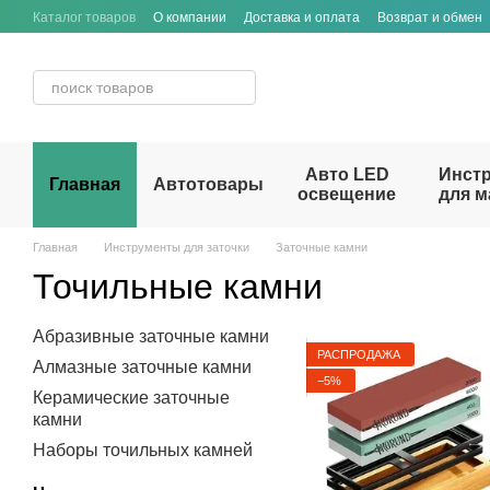
Перейти к основному контенту
Каталог товаров
О компании
Доставка и оплата
Возврат и обмен
Договор публичной оферты
Авто LED
Инст
Главная
Автотовары
освещение
для м
Главная
Инструменты для заточки
Заточные камни
Точильные камни
Абразивные заточные камни
РАСПРОДАЖА
Алмазные заточные камни
−5%
Керамические заточные
камни
Наборы точильных камней