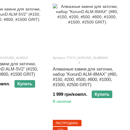
H_KORUND_ALM5V2
Артикул: TOCH_KORUND_ALM8MAX
4
амни для заточки,
nD ALM-5V2" (#150,
Алмазные камни для заточки,
 #800, #1500 GRIT)
набор "KorunD ALM-8MAX" (#80,
#150, #200, #500, #800, #1000,
омпл.
Купить
#1500, #2500 GRIT)
1 999 грн/компл.
Купить
В наличии
РАСПРОДАЖА
−17%