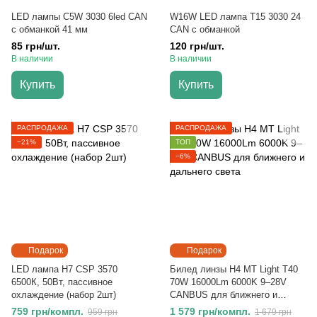
LED лампы C5W 3030 6led CAN
W16W LED лампа Т15 3030 24
с обманкой 41 мм
CAN с обманкой
85 грн/шт.
120 грн/шт.
В наличии
В наличии
Купить
Купить
РАСПРОДАЖА
РАСПРОДАЖА
−21%
ТОП
−6%
Подарок
Подарок
LED лампа H7 CSP 3570
Билед линзы H4 MT Light T40
6500К, 50Вт, пассивное
70W 16000Lm 6000K 9–28V
охлаждение (набор 2шт)
CANBUS для ближнего и
дальнего света
759 грн/компл.
1 579 грн/компл.
959 грн
1 679 грн