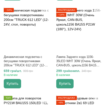
−34%
РАСПРОДАЖА
−14%
Динамическая подсветка с
Лампа Заднего хода 1156-
бегущими поворотниками
35LED WHT 30W (Очень Яркая,
200см "TRUCK 612 LED" (12-
CAN-BUS, цоколь1156 BA15S
24V, стоп, повороты)
P21W (180°), 12V-24V)
659 грн/шт.
299 грн/компл.
999 грн
349 грн
В наличии
В наличии
Купить
Купить
ТОП
РАСПРОДАЖА
−6%