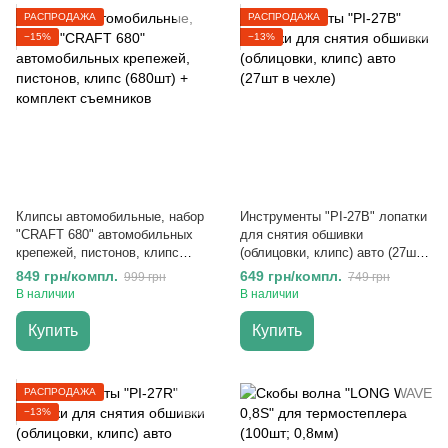
РАСПРОДАЖА
РАСПРОДАЖА
−15%
−13%
Клипсы автомобильные, набор
Инструменты "PI-27B" лопатки
"CRAFT 680" автомобильных
для снятия обшивки
крепежей, пистонов, клипс
(облицовки, клипс) авто (27шт
(680шт) + комплект съемников
в чехле)
849 грн/компл.
649 грн/компл.
999 грн
749 грн
В наличии
В наличии
Купить
Купить
РАСПРОДАЖА
−13%