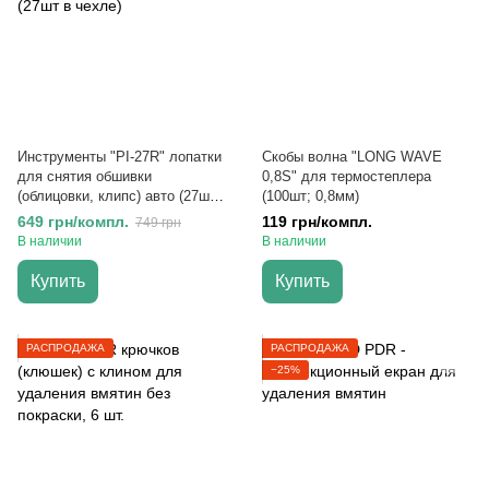
Инструменты "PI-27R" лопатки
Скобы волна "LONG WAVE
для снятия обшивки
0,8S" для термостеплера
(облицовки, клипс) авто (27шт
(100шт; 0,8мм)
в чехле)
649 грн/компл.
119 грн/компл.
749 грн
В наличии
В наличии
Купить
Купить
РАСПРОДАЖА
РАСПРОДАЖА
−25%