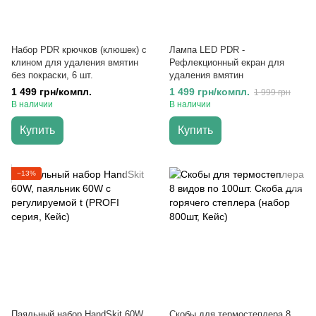
Набор PDR крючков (клюшек) с
Лампа LED PDR -
клином для удаления вмятин
Рефлекционный екран для
без покраски, 6 шт.
удаления вмятин
1 499 грн/компл.
1 499 грн/компл.
1 999 грн
В наличии
В наличии
Купить
Купить
−13%
Паяльный набор HandSkit 60W,
Скобы для термостеплера 8