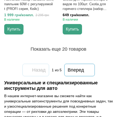
паяльник 60W с регулируемой
видов по 100шт. Скоба для
t (PROFI серия, Кейс)
горячего степлера (набор
800шт, Кейс)
1 999 грн/компл.
649 грн/компл.
2 295 грн
В наличии
В наличии
Купить
Купить
Показать еще 20 товаров
Назад
Вперед
1
из 5
Универсальные и специализированные
инструменты для авто
В нашем интернет-магазине вы сможете найти как
универсальные автоинструменты для повседневных задач, так
и узкоспециализированные решения под конкретные
операции — от рихтовки до автоэлектрики. Эти товары
одинаково уместны и в гараже для личных проектов, и в