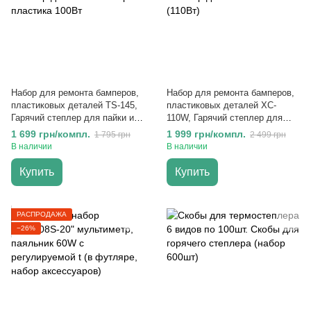
Набор для ремонта бамперов,
Набор для ремонта бамперов,
пластиковых деталей TS-145,
пластиковых деталей XC-
Гарячий степлер для пайки и
110W, Гарячий степлер для
сварки пластика 100Вт
пайки пластика (110Вт)
1 699 грн/компл.
1 999 грн/компл.
1 795 грн
2 499 грн
В наличии
В наличии
Купить
Купить
РАСПРОДАЖА
−26%