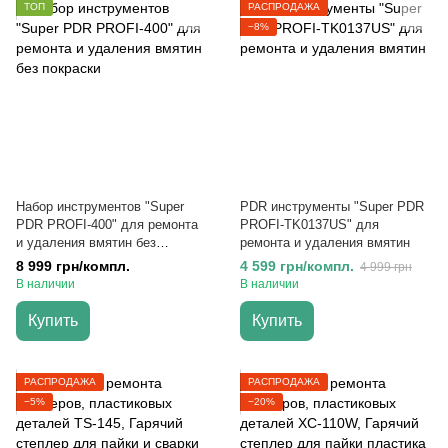
ТОП
РАСПРОДАЖА
−8%
Набор инструментов "Super
PDR инструменты "Super PDR
PDR PROFI-400" для ремонта
PROFI-TK0137US" для
и удаления вмятин без
ремонта и удаления вмятин
покраски
8 999 грн/компл.
4 599 грн/компл.
4 999 грн
В наличии
В наличии
Купить
Купить
РАСПРОДАЖА
РАСПРОДАЖА
−5%
−20%