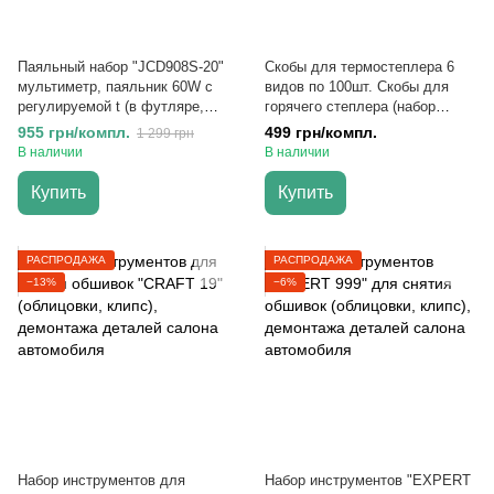
Паяльный набор "JCD908S-20"
Скобы для термостеплера 6
мультиметр, паяльник 60W с
видов по 100шт. Скобы для
регулируемой t (в футляре,
горячего степлера (набор
набор аксессуаров)
600шт)
955 грн/компл.
499 грн/компл.
1 299 грн
В наличии
В наличии
Купить
Купить
РАСПРОДАЖА
РАСПРОДАЖА
−13%
−6%
Набор инструментов для
Набор инструментов "EXPERT