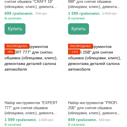
снятия обшивок "CRAFT 19"
999" для снятия обшивок
(облицовки, клипс), демонтажа
(облицовки, клипс), демонтажа
деталей салона автомобиля
деталей салона автомобиля
699 грн/компл.
1 599 грн/компл.
799 грн
1 699 грн
В наличии
В наличии
Купить
Купить
РАСПРОДАЖА
РАСПРОДАЖА
−6%
−11%
Набор инструментов "EXPERT
Набор инструментов "PROFI
777" для снятия обшивок
25B" для снятия обшивок
(облицовки, клипс), демонтажа
(облицовки, клипс), демонтажа
деталей салона автомобиля
деталей салона автомобиля
1 599 грн/компл.
849 грн/компл.
1 699 грн
949 грн
В наличии
В наличии