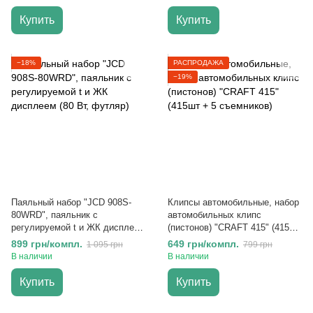
Купить
Купить
−18%
РАСПРОДАЖА
−19%
Паяльный набор "JCD 908S-
Клипсы автомобильные, набор
80WRD", паяльник с
автомобильных клипс
регулируемой t и ЖК дисплеем
(пистонов) "CRAFT 415" (415шт
(80 Вт, футляр)
+ 5 съемников)
899 грн/компл.
649 грн/компл.
1 095 грн
799 грн
В наличии
В наличии
Купить
Купить