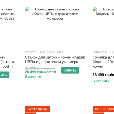
Артикул: TOCH_KAZAK_UBR
Артикул: TOCH
жей
Cтанок для заточки ножей «Kazak
Точилка дл
(заточка
UBR» с держателем угломера
Модель 10»,
, 50Вт.)
ножей
21 999 грн/компл.
Купить
20 499 грн/компл.
пить
13 499 грн/
В наличии
В наличии
РАСПРОДАЖА
РАСПРОДАЖ