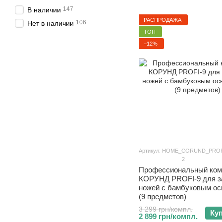
147
В наличии
РАСПРОДАЖА
106
Нет в наличии
ТОП
−12%
Артикул: HOME_CORUND_PROF
2
Профессиональный ком
КОРУНД PROFI-9 для з
ножей с бамбуковым ос
(9 предметов)
3 299 грн/компл.
Ку
2 899 грн/компл.