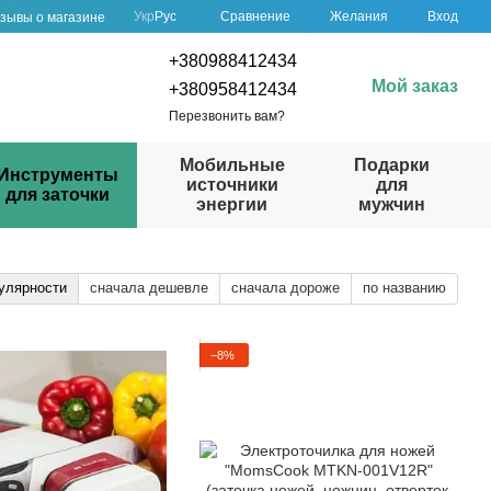
Сравнение
Укр
Рус
Желания
Вход
зывы о магазине
+380988412434
Мой заказ
+380958412434
Перезвонить вам?
Мобильные
Подарки
Инструменты
источники
для
для заточки
энергии
мужчин
улярности
сначала дешевле
сначала дороже
по названию
−8%