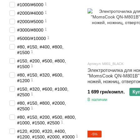
1
#1000/#6000
1
#2000/#4000
1
#2000/#5000
1
#3000/#8000
1
#5000/#10000
#80, #150, #400, #800,
1
#1500
#150, #200, #500, #800,
Артикул: M801_BLACK
1
#1500
Электроточилка для но
#80, #150, #320, #600,
"MomsCook QN-M801B" 
1
#1200
ножей, ножниц, отверток
#150, #320, #600, #1000,
1 699 грн/компл.
Ку
1
#2500
В наличии
#80, #150, #800, #2000,
1
#2500
#80, #150, #200, #500, #800,
1
#1000, #1500, #2500
#120, #200, #320, #400,
−5%
1
#1200, #1500, #2000, #3000