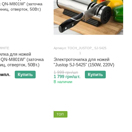
_WHITE
Артикул: TOCH_JUSTOP_ SJ-5425
1
илка для ножей
QN-M801W" (заточка
Электроточилка для ножей
иц, отверток, 50Вт.)
"Justop SJ-5425" (150W, 220V)
1 999 грн/шт.
омпл.
Купить
Купить
1 799 грн/шт.
В наличии
ТОП