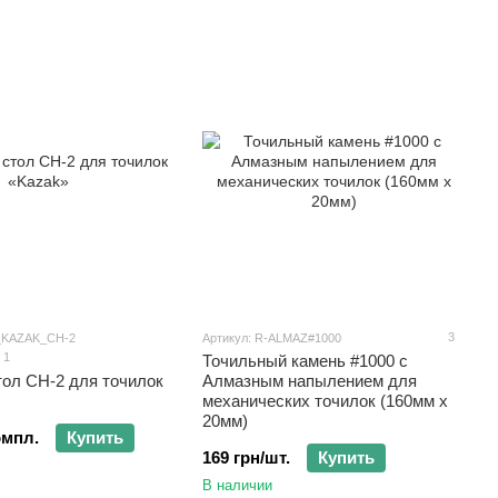
3
_KAZAK_СН-2
Артикул: R-ALMAZ#1000
1
Точильный камень #1000 с
тол СН-2 для точилок
Алмазным напылением для
механических точилок (160мм х
20мм)
омпл.
Купить
169 грн/шт.
Купить
В наличии