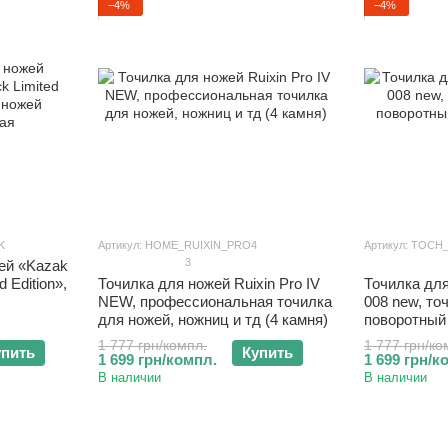
−4%
−4%
K
Артикул: HOME_RUIXIN_PRO4
Артикул: TOC
3
ей «Kazak
 Edition»,
Точилка для ножей Ruixin Pro IV
Точилка для
NEW, профессиональная точилка
008 new, то
для ножей, ножниц и тд (4 камня)
поворотный 
1 777 грн/компл.
1 777 грн/ко
упить
Купить
1 699 грн/компл.
1 699 грн/к
В наличии
В наличии