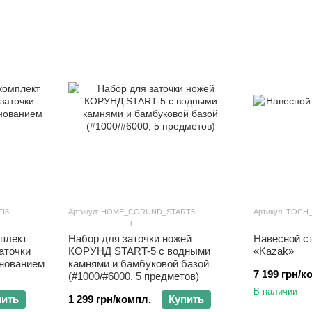
I8
Артикул: HOME_CORUND_START5
Артикул: TOCH
1
плект
Набор для заточки ножей
Навесной с
аточки
КОРУНД START-5 с водными
«Kazak»
нованием
камнями и бамбуковой базой
7 199 грн/к
(#1000/#6000, 5 предметов)
В наличии
пить
1 299 грн/компл.
Купить