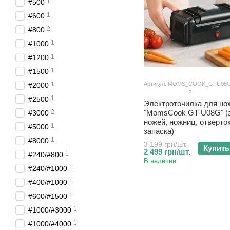
1
#500
1
#600
2
#800
1
#1000
1
#1200
1
#1500
1
Артикул: MOMS_COOK_GTU08
#2000
2
1
#2500
Электроточилка для но
2
"MomsCook GT-U08G" (
#3000
ножей, ножниц, отверток
1
#5000
запаска)
1
#8000
3 199 грн/шт.
Купить
2 499 грн/шт.
1
#240/#800
В наличии
1
#240/#1000
1
#400/#1000
1
#600/#1500
1
#1000/#3000
1
#1000/#4000