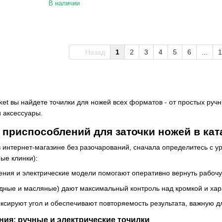
В наличии
Назад
1
2
3
4
5
6
...
1
arket вы найдете точилки для ножей всех форматов - от простых ру
и аксессуары.
приспособлений для заточки ножей в ката
в интернет-магазине без разочарований, сначала определитесь с у
ые клинки):
ния и электрические модели помогают оперативно вернуть рабоч
дные и масляные) дают максимальный контроль над кромкой и хар
ксируют угол и обеспечивают повторяемость результата, важную д
ия: ручные и электрические точилки