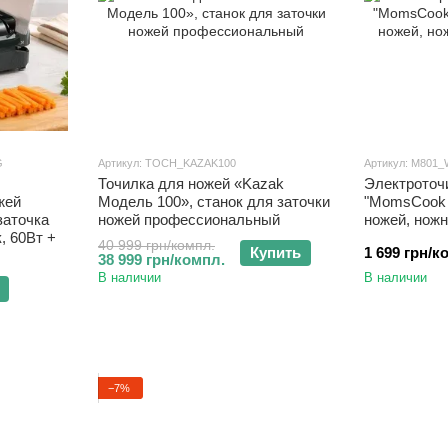
G
Артикул: TOCH_KAZAK100
Артикул: M801
Точилка для ножей «Kazak
Электроточ
жей
Модель 100», станок для заточки
"MomsCook 
заточка
ножей профессиональный
ножей, ножн
, 60Вт +
40 999 грн/компл.
Купить
1 699 грн/к
38 999 грн/компл.
В наличии
В наличии
−7%