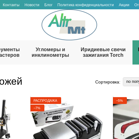
Контакты
Новости
Блог
Политика конфиденциальности
Акции
От
рументы
Угломеры и
Иридиевые свечи
астеров
инклинометры
зажигания Torch
ножей
по поп
Сортировка:
РАСПРОДАЖА
−5%
−7%