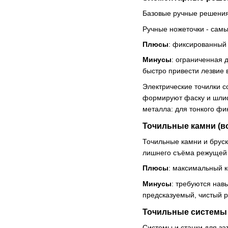
Базовые ручные решения
Ручные ножеточки - самы
Плюсы
: фиксированный 
Минусы
: ограниченная 
быстро привести лезвие 
Электрические точилки 
формируют фаску и шлиф
металла: для тонкого фи
Точильные камни (в
Точильные камни и бруск
лишнего съёма режущей 
Плюсы
: максимальный к
Минусы
: требуются нав
предсказуемый, чистый 
Точильные системы (
Системы и станки для за