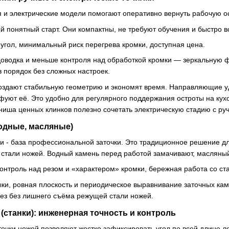
 и электрические модели помогают оперативно вернуть рабочую о
й понятный старт. Они компактны, не требуют обучения и быстро 
угол, минимальный риск перегрева кромки, доступная цена.
доводка и меньше контроля над обработкой кромки — зеркальную ф
в порядок без сложных настроек.
создают стабильную геометрию и экономят время. Направляющие у
уют её. Это удобно для регулярного поддержания остроты на кух
ниша ценных клинков полезно сочетать электрическую стадию с ру
одные, масляные)
и - база профессиональной заточки. Это традиционное решение для
стали ножей. Водный камень перед работой замачивают, масляный
онтроль над резом и «характером» кромки, бережная работа со ст
ыки, ровная плоскость и периодическое выравнивание заточных кам
рез без лишнего съёма режущей стали ножей.
станки): инженерная точность и контроль
точки ножей позволяют жестко зафиксировать угол по всей длине л