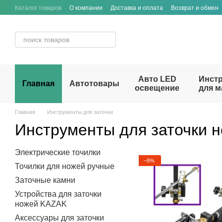
Перейти к основному контенту
Каталог товаров
О компании
Доставка и оплата
Возврат и обмен
Договор публичной оферты
Авто LED
Инст
Главная
Автотовары
освещение
для м
Главная
Инструменты для заточки
Инструменты для заточки 
Электрические точилки
−9%
Точилки для ножей ручные
Заточные камни
Устройства для заточки
ножей KAZAK
Аксессуары для заточки