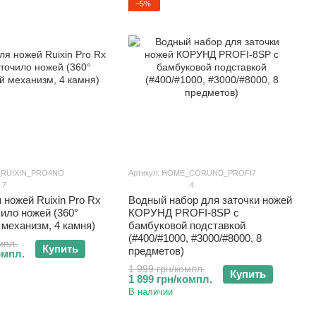
−5%
H_RUIXIN_PRO4NO
Артикул: HOME_CORUND_PROFI7
7
4
 ножей Ruixin Pro Rx
Водный набор для заточки ножей
чило ножей (360°
КОРУНД PROFI-8SP с
механизм, 4 камня)
бамбуковой подставкой
(#400/#1000, #3000/#8000, 8
мпл.
Купить
предметов)
омпл.
1 999 грн/компл.
Купить
1 899 грн/компл.
В наличии