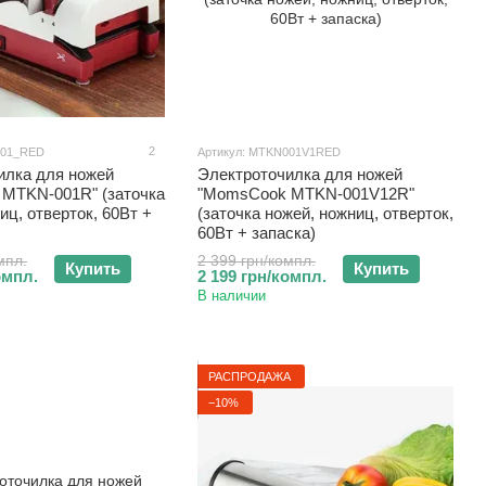
2
001_RED
Артикул: MTKN001V1RED
илка для ножей
Электроточилка для ножей
MTKN-001R" (заточка
"MomsCook MTKN-001V12R"
иц, отверток, 60Вт +
(заточка ножей, ножниц, отверток,
60Вт + запаска)
мпл.
2 399 грн/компл.
Купить
Купить
омпл.
2 199 грн/компл.
В наличии
РАСПРОДАЖА
−10%