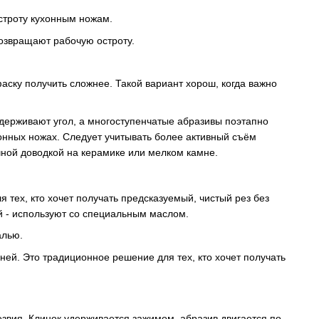
строту кухонным ножам.
возвращают рабочую остроту.
аску получить сложнее. Такой вариант хорош, когда важно
держивают угол, а многоступенчатые абразивы поэтапно
онных ножах. Следует учитывать более активный съём
чной доводкой на керамике или мелком камне.
 тех, кто хочет получать предсказуемый, чистый рез без
 - используют со специальным маслом.
алью.
ней. Это традиционное решение для тех, кто хочет получать
езвия. Клинок удерживается зажимом, абразив двигается по