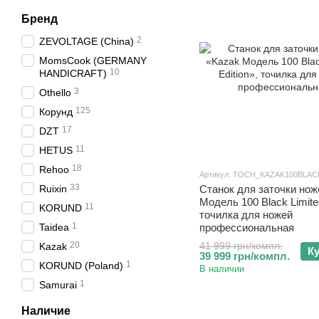
Бренд
2
ZEVOLTAGE (China)
MomsCook (GERMANY
10
HANDICRAFT)
3
Othello
125
Корунд
17
DZT
11
HETUS
18
Rehoo
Артикул: TOCH_KAZAK100BLAC
33
Ruixin
Станок для заточки нож
Модель 100 Black Limited
11
KORUND
точилка для ножей
1
Taidea
профессиональная
20
41 999 грн/компл.
Kazak
К
39 999 грн/компл.
1
KORUND (Poland)
В наличии
1
Samurai
Наличие