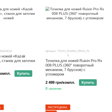
_KAZAK10
Артикул: TOCH_RUIXIN_PRO4_PL
6
я ножей «Kazak
 станок для заточки
Точилка для ножей Ruixin Pro Rx
008 PLUS (360° поворотный
механизм, 7 брусков) с
компл.
Купить
угломером
2 499 грн/компл.
Купить
В наличии
А
РАСПРОДАЖА