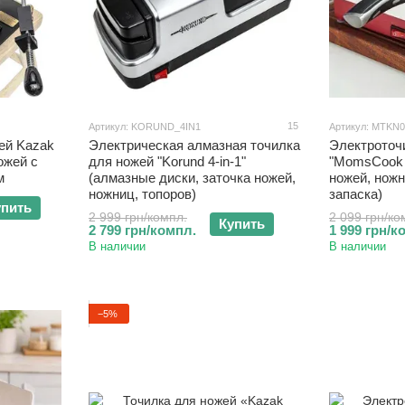
15
Артикул: KORUND_4IN1
Артикул: MTKN
ей Kazak
Электрическая алмазная точилка
Электроточ
ожей с
для ножей "Korund 4-in-1"
"MomsCook 
м
(алмазные диски, заточка ножей,
ножей, ножн
ножниц, топоров)
запаска)
упить
2 999 грн/компл.
2 099 грн/ко
Купить
2 799 грн/компл.
1 999 грн/к
В наличии
В наличии
−5%