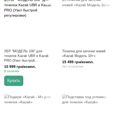
УБР “МОДЕЛЬ 100” для
Точилка для заточки ножей
точилок Kazak UBR и Kazak
«Kazak Модель 10+»
PRO (Узел быстрой
15 499 грн/компл.
регулировки)
10 999 грн/компл.
Нет в наличии
В наличии
Купить