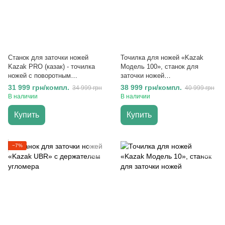
Cтанок для заточки ножей
Точилка для ножей «Kazak
Kazak PRO (казак) - точилка
Модель 100», станок для
ножей с поворотным
заточки ножей
механизмом
профессиональный
31 999 грн/компл.
38 999 грн/компл.
34 999 грн
40 999 грн
В наличии
В наличии
Купить
Купить
−7%