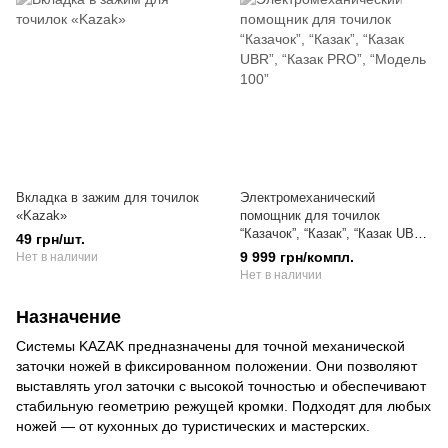
Вкладка в зажим для точилок
Электромеханический
«Kazak»
помощник для точилок
“Казачок”, “Казак”, “Казак UBR”,
49 грн/шт.
“Казак PRO”, “Модель 100”
9 999 грн/компл.
Нет в наличии
Нет в наличии
Назначение
Системы KAZAK предназначены для точной механической
заточки ножей в фиксированном положении. Они позволяют
выставлять угол заточки с высокой точностью и обеспечивают
стабильную геометрию режущей кромки. Подходят для любых
ножей — от кухонных до туристических и мастерских.