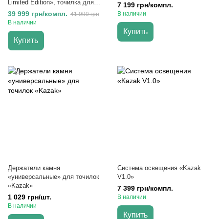
Limited Edition», точилка для
7 199 грн/компл.
ножей профессиональная
39 999 грн/компл.
В наличии
41 999 грн
В наличии
Купить
Купить
Держатели камня
Система освещения «Kazak
«универсальные» для точилок
V1.0»
«Kazak»
7 399 грн/компл.
1 029 грн/шт.
В наличии
В наличии
Купить