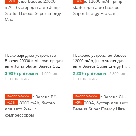
−20%
−4%
Пуско-зарядное устройство
Пусковое устройство Baseus
Baseus 20000 mAh, бустер для
12000 mAh, jump starter для
авто Jump Starter Baseus Super
авто Baseus Super Energy Pro
Energy Max
Car
3 999 грн/компл.
2 299 грн/компл.
4 999 грн
2 399 грн
Нет в наличии
Нет в наличии
РАСПРОДАЖА
РАСПРОДАЖА
−13%
−5%