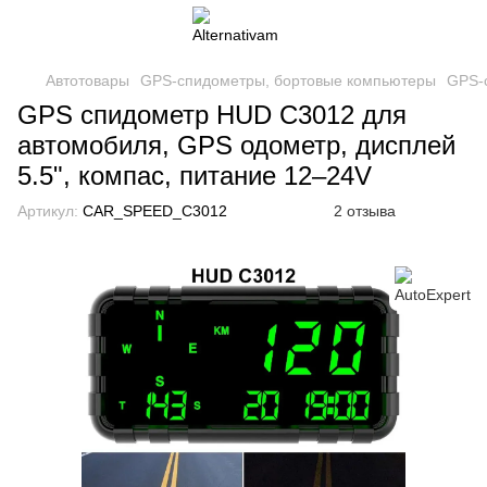
Автотовары
GPS-спидометры, бортовые компьютеры
GPS-
GPS спидометр HUD C3012 для
автомобиля, GPS одометр, дисплей
5.5", компас, питание 12–24V
Артикул:
CAR_SPEED_C3012
2 отзыва