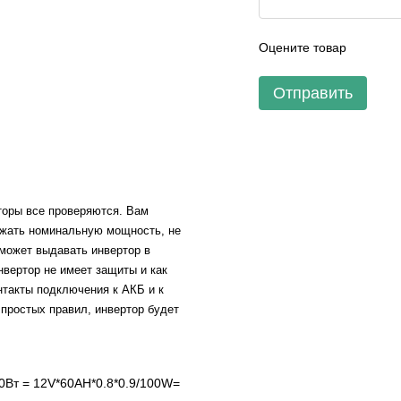
Оцените товар
Отправить
рторы все проверяются. Вам
ужать номинальную мощность, не
может выдавать инвертор в
нвертор не имеет защиты и как
нтакты подключения к АКБ и к
простых правил, инвертор будет
0Вт = 12V*60AH*0.8*0.9/100W=