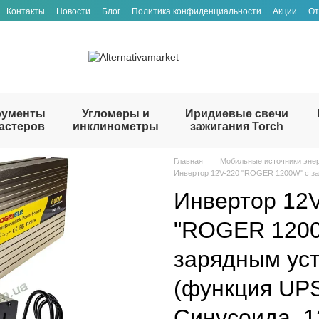
Контакты
Новости
Блог
Политика конфиденциальности
Акции
От
рументы
Угломеры и
Иридиевые свечи
астеров
инклинометры
зажигания Torch
Главная
Мобильные источники эне
Инвертор 12V-220 "ROGER 1200W" с за
Инвертор 12
"ROGER 1200
зарядным ус
(функция UPS
Синусоида, 1