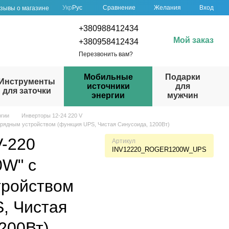
Сравнение
Укр
Рус
Желания
Вход
зывы о магазине
+380988412434
Мой заказ
+380958412434
Перезвонить вам?
Мобильные
Подарки
Инструменты
источники
для
для заточки
энергии
мужчин
ргии
Инверторы 12-24 220 V
рядным устройством (функция UPS, Чистая Синусоида, 1200Вт)
V-220
Артикул
INV12220_ROGER1200W_UPS
W" с
тройством
, Чистая
200Вт)