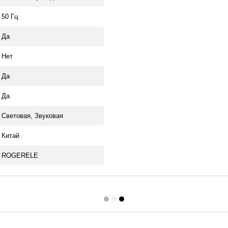
50 Гц
Да
Нет
Да
Да
Световая, Звуковая
Китай
ROGERELE