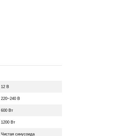
12 В
220~240 В
600 Вт
1200 Вт
Чистая синусоида