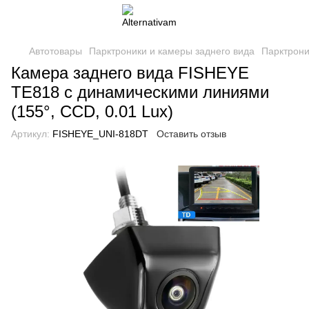
Автотовары
Парктроники и камеры заднего вида
Парктрони
Камера заднего вида FISHEYE
TE818 с динамическими линиями
(155°, CCD, 0.01 Lux)
Артикул:
FISHEYE_UNI-818DT
Оставить отзыв