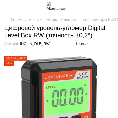
Угломеры и инклинометры
Угломеры и инклинометры HUOT
Цифровой уровень-угломер Digital
Level Box RW (точность ±0,2°)
Артикул:
INCLIN_DLB_RW
1 отзыв
РАСПРОДАЖА
−8%