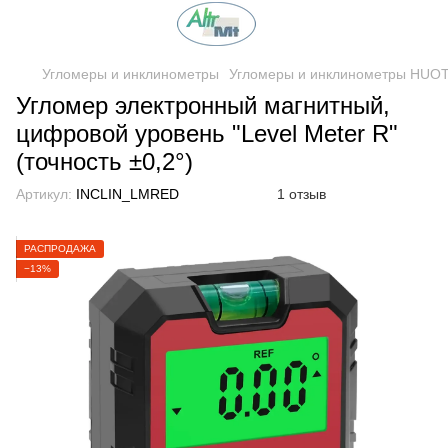
Угломеры и инклинометры
Угломеры и инклинометры HUOT
Угломер электронный магнитный,
цифровой уровень "Level Meter R"
(точность ±0,2°)
Артикул:
INCLIN_LMRED
1 отзыв
РАСПРОДАЖА
−13%