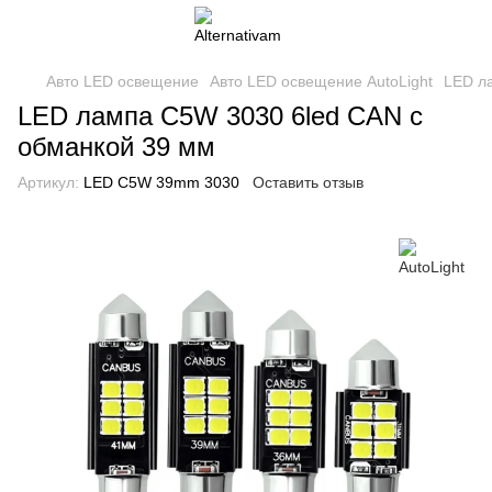
Авто LED освещение
Авто LED освещение AutoLight
LED л
LED лампа C5W 3030 6led CAN с
обманкой 39 мм
Артикул:
LED C5W 39mm 3030
Оставить отзыв