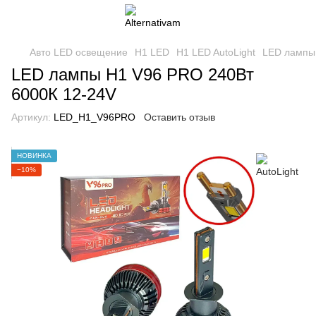
Авто LED освещение
H1 LED
H1 LED AutoLight
LED лампы
LED лампы H1 V96 PRO 240Вт
6000К 12-24V
Артикул:
LED_H1_V96PRO
Оставить отзыв
НОВИНКА
−10%