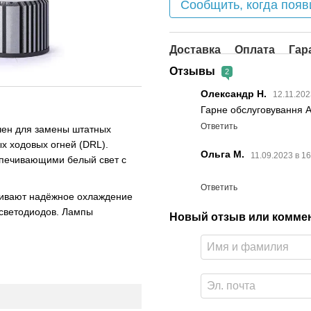
Сообщить, когда появ
Доставка
Оплата
Гар
Отзывы
2
Олександр Н.
12.11.202
Гарне обслуговування А
Ответить
чен для замены штатных
х ходовых огней (DRL).
Ольга М.
11.09.2023 в 1
печивающими белый свет с
Ответить
чивают надёжное охлаждение
 светодиодов. Лампы
Новый отзыв или комме