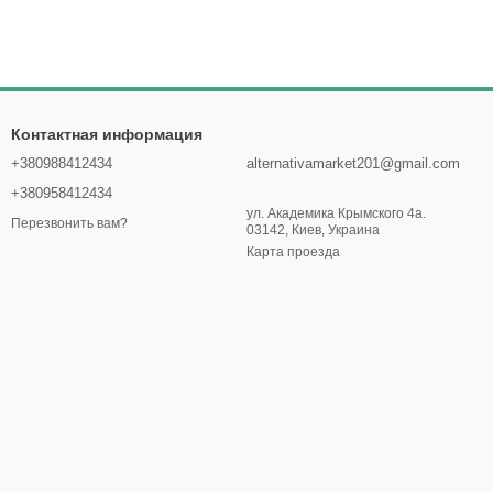
Контактная информация
+380988412434
alternativamarket201@gmail.com
+380958412434
ул. Академика Крымского 4а.
Перезвонить вам?
03142, Киев, Украина
Карта проезда