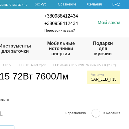
Сравнение
Укр
Рус
Желания
Вход
зывы о магазине
+380988412434
Мой заказ
+380958412434
Перезвонить вам?
Мобильные
Подарки
Инструменты
источники
для
для заточки
энергии
мужчин
ED H15
LED H15 AutoExpert
LED лампы H15 72Вт 7600Лм 6500K (2 шт)
15 72Вт 7600Лм
Артикул
CAR_LED_H15
отзыва
.
К сравнению
В желания