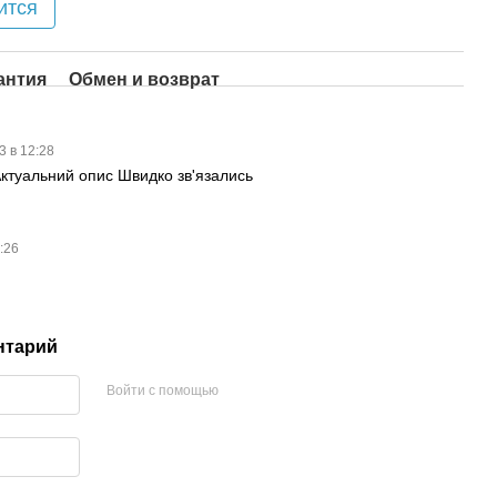
ится
антия
Обмен и возврат
3 в 12:28
ктуальний опис Швидко зв'язались
6:26
нтарий
Войти с помощью