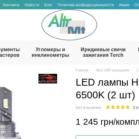
Контакты
Новости
Блог
Политика конфиденциальности
Акции
От
рументы
Угломеры и
Иридиевые свечи
астеров
инклинометры
зажигания Torch
Главная
Авто LED освещение
L
LED лампы H
6500K (2 шт)
Нет в наличии
2 
1 245 грн/компл