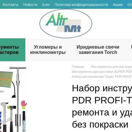
Контакты
Новости
Блог
Политика конфиденциальности
Акции
От
рументы
Угломеры и
Иридиевые свечи
астеров
инклинометры
зажигания Torch
Главная
Инструменты для мастеро
Инструменты для рихтовки SUPER PD
Набор инструментов "Super PDR PROFI
Набор инстру
PDR PROFI-T
ремонта и уд
без покраски