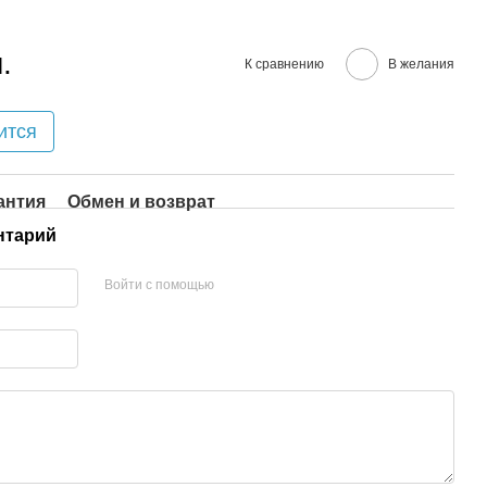
.
К сравнению
В желания
ится
антия
Обмен и возврат
нтарий
Войти с помощью