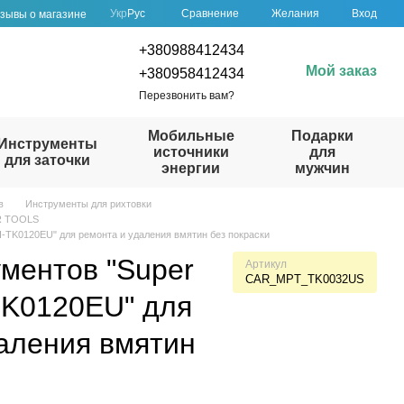
Сравнение
Укр
Рус
Желания
Вход
зывы о магазине
+380988412434
Мой заказ
+380958412434
Перезвонить вам?
Мобильные
Подарки
Инструменты
источники
для
для заточки
энергии
мужчин
в
Инструменты для рихтовки
R TOOLS
-TK0120EU" для ремонта и удаления вмятин без покраски
ментов "Super
Артикул
CAR_MPT_TK0032US
K0120EU" для
аления вмятин