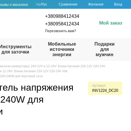
Сравнение
Укр
Рус
Желания
Вход
зывы о магазине
+380988412434
Мой заказ
+380958412434
Перезвонить вам?
Мобильные
Подарки
Инструменты
источники
для
для заточки
энергии
мужчин
ватели (инверторы) 24V-12V и 12-24V. Блоки питания 220-12V 220-24V
 12-24V. Блоки питания 220-12V 220-24V Volt
20A 240W для бортовой сети
тель напряжения
Артикул
INV1224_DC20
 240W для
и