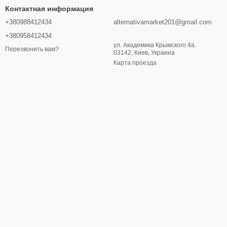
Контактная информация
+380988412434
alternativamarket201@gmail.com
+380958412434
ул. Академика Крымского 4а.
Перезвонить вам?
03142, Киев, Украина
Карта проезда