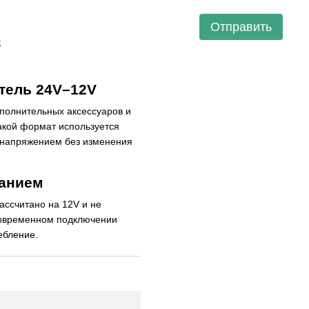
Отправить
;
атель 24V–12V
полнительных аксессуаров и
Такой формат используется
 напряжением без изменения
ванием
ассчитано на 12V и не
новременном подключении
ебление.