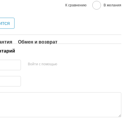
К сравнению
В желания
ится
антия
Обмен и возврат
нтарий
Войти с помощью