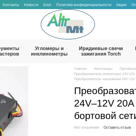
Контакты
Новости
Блог
Политика конфиденциальности
Акции
От
рументы
Угломеры и
Иридиевые свечи
астеров
инклинометры
зажигания Torch
Главная
Автотовары
Преобразо
Преобразователи (инверторы) 24V-12V и
Преобразователь напряжения 24V–12V 
Преобразова
24V–12V 20A
бортовой сет
Нет в наличии
Оставить отзыв