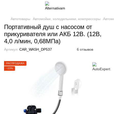
Автотовары
Автомойки, холодильники, компрессоры
Автом
Портативный душ с насосом от
прикуривателя или АКБ 12В. (12В,
4,0 л/мин, 0,68МПа)
Артикул:
CAR_WASH_DP537
6 отзывов
РАСПРОДАЖА
−23%