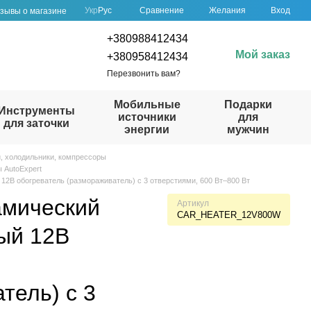
Сравнение
Укр
Рус
Желания
Вход
зывы о магазине
+380988412434
Мой заказ
+380958412434
Перезвонить вам?
Мобильные
Подарки
Инструменты
источники
для
для заточки
энергии
мужчин
, холодильники, компрессоры
 AutoExpert
2В обогреватель (размораживатель) с 3 отверстиями, 600 Вт–800 Вт
мический
Артикул
CAR_HEATER_12V800W
ый 12В
тель) с 3