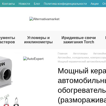
Контакты
Новости
Блог
Политика конфиденциальности
Акции
От
рументы
Угломеры и
Иридиевые свечи
астеров
инклинометры
зажигания Torch
Главная
Автотовары
Автомойки
Автомойки, холодильники, компрессоры
Мощный керамический автомобильный 1
Мощный кера
автомобильн
обогреватель
(разморажива