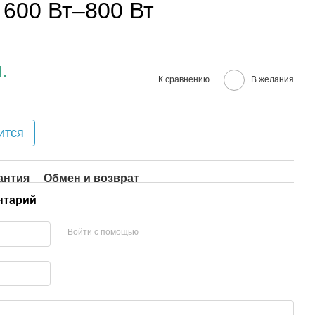
 600 Вт–800 Вт
.
К сравнению
В желания
ится
антия
Обмен и возврат
нтарий
Войти с помощью