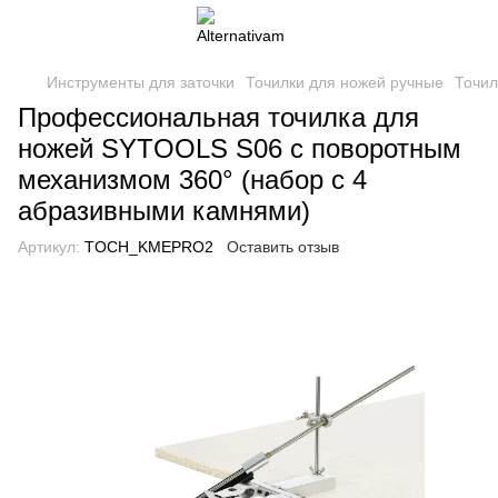
Инструменты для заточки
Точилки для ножей ручные
Точил
Профессиональная точилка для
ножей SYTOOLS S06 с поворотным
механизмом 360° (набор с 4
абразивными камнями)
Артикул:
TOCH_KMEPRO2
Оставить отзыв