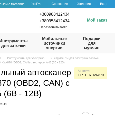
Сравнение
Укр
Рус
Желания
Вход
зывы о магазине
+380988412434
Мой заказ
+380958412434
Перезвонить вам?
Мобильные
Подарки
Инструменты
источники
для
для заточки
энергии
мужчин
в
Инструменты для электрика
Инструменты для электрика Konnwei
 KW-870 (OBD2, CAN) с тестером АКБ (6В - 12В)
льный автосканер
Артикул
TESTER_KW870
70 (OBD2, CAN) с
 (6В - 12В)
тзыв