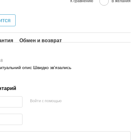
К сравнению
В желания
ится
антия
Обмен и возврат
48
ктуальний опис Швидко зв'язались
нтарий
Войти с помощью