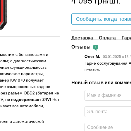
4 095 грн/шт.
Сообщить, когда появ
Доставка
Оплата
Гар
Отзывы
1
местим с бензиновыми и
Олег М.
03.01.2025 в 13:
льт, с диагностическим
Гарне обслуговування А
Полная функциональность
Ответить
актические параметры,
анер KW 870 получает
Новый отзыв или комме
ение замороженных кадров
ерез разъем OBD2 (батарея не
2V,
не поддерживает 24V!
Нет
ивает все автомобили,
теля и автоматической