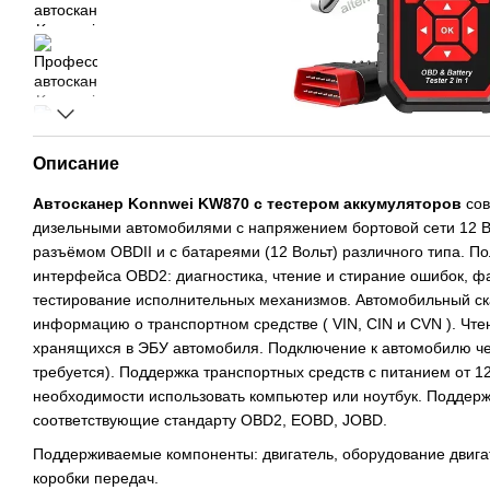
Описание
Автосканер Konnwei KW870 с тестером аккумуляторов
сов
дизельными автомобилями с напряжением бортовой сети 12 Во
разъёмом OBDII и с батареями (12 Вольт) различного типа. 
интерфейса OBD2: диагностика, чтение и стирание ошибок, ф
тестирование исполнительных механизмов. Автомобильный ск
информацию о транспортном средстве ( VIN, CIN и CVN ). Чт
хранящихся в ЭБУ автомобиля. Подключение к автомобилю ч
требуется). Поддержка транспортных средств с питанием от 1
необходимости использовать компьютер или ноутбук. Поддерж
соответствующие стандарту OBD2, EOBD, JOBD.
Поддерживаемые компоненты: двигатель, оборудование двига
коробки передач.