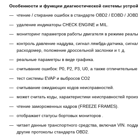
Особенности и функции диагностической системы устрой
чтение / стирание ошибок в стандарте OBD2 / EOBD / JOBD
удаление индикаторы CHECK ENGINE и MIL.
мониторинг параметров работы двигателя в режиме реальн
контроль давление наддува, сигнал лямбда-датчика, сигна
расходомер, положение дроссельной заслонки и т. д.
реальные параметры в виде графика.
считывание ошибок: P0, P2, P3, U0, а также отличительные
тест системы EVAP и выбросов CO2
считывание ожидающих кодов неисправностей.
может считать коды, характеристики неисправностей произ
чтение замороженных кадров (FREEZE FRAMES).
отображает статусы бортовых мониторов .
читает данные транспортного средства, включая VIN. под
другие протоколы стандарта OBD2.