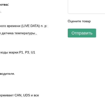
ства:
.
Оцените товар
ого времени (LIVE DATA) n. p:
Отправить
л датчика температуры.,
 коды марки:P1, P3, U1
водителя.
держивает CAN, UDS и все