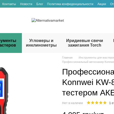
Контакты
Новости
Блог
Политика конфиденциальности
Акции
От
рументы
Угломеры и
Иридиевые свечи
астеров
инклинометры
зажигания Torch
Главная
Инструменты для мастеро
Профессиональный автосканер Konnwei
Профессиона
Konnwei KW-8
тестером АКБ
Нет в наличии
1 о