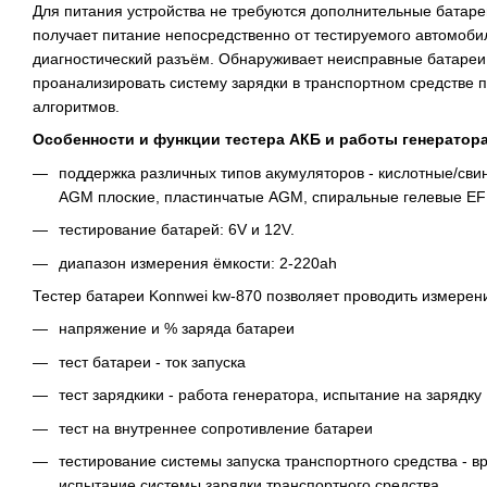
Для питания устройства не требуются дополнительные батареи
получает питание непосредственно от тестируемого автомоби
диагностический разъём. Обнаруживает неисправные батареи
проанализировать систему зарядки в транспортном средстве
алгоритмов.
Особенности и функции тестера АКБ и работы генератора
поддержка различных типов акумуляторов - кислотные/сви
AGM плоские, пластинчатые AGM, спиральные гелевые EF
тестирование батарей: 6V и 12V.
диапазон измерения ёмкости: 2-220ah
Тестер батареи Konnwei kw-870 позволяет проводить измерен
напряжение и % заряда батареи
тест батареи - ток запуска
тест зарядкики - работа генератора, испытание на зарядку
тест на внутреннее сопротивление батареи
тестирование системы запуска транспортного средства - в
испытание системы зарядки транспортного средства