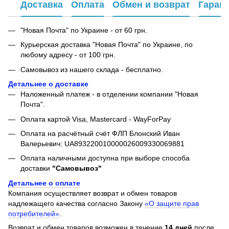
Доставка
Оплата
Обмен и возврат
Гаран
"Новая Почта" по Украине - от 60 грн.
Курьерская доставка "Новая Почта" по Украине, по
любому адресу - от 100 грн.
Самовывоз из нашего склада - бесплатно.
Детальнее о доставке
Наложенный платеж - в отделении компании "Новая
Почта".
Оплата картой Visa, Mastercard - WayForPay
Оплата на расчётный счёт ФЛП Блонский Иван
Валерьевич: UA893220010000026009330069881
Оплата наличными доступна при выборе способа
доставки
"Самовывоз"
Детальнее о оплате
Компания осуществляет возврат и обмен товаров
надлежащего качества согласно Закону
«О защите прав
потребителей»
.
Возврат и обмен товаров возможен в течение
14 дней
после