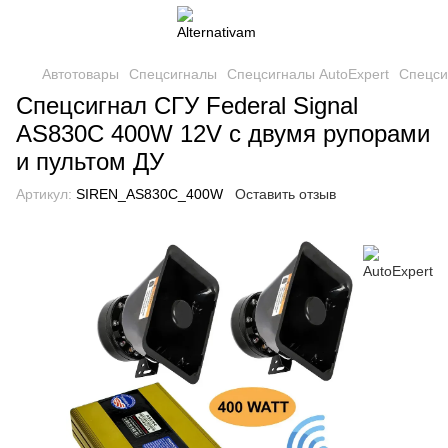
Автотовары
Спецсигналы
Спецсигналы AutoExpert
Спецси
Спецсигнал СГУ Federal Signal
AS830C 400W 12V с двумя рупорами
и пультом ДУ
Артикул:
SIREN_AS830C_400W
Оставить отзыв