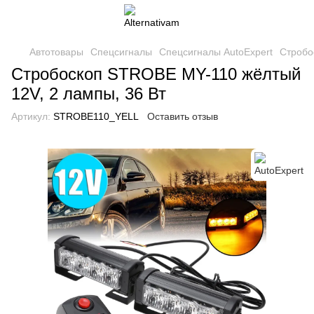
Автотовары
Спецсигналы
Спецсигналы AutoExpert
Стробо
Стробоскоп STROBE MY-110 жёлтый
12V, 2 лампы, 36 Вт
Артикул:
STROBE110_YELL
Оставить отзыв