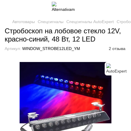
Автотовары
Спецсигналы
Спецсигналы AutoExpert
Стробос
Стробоскоп на лобовое стекло 12V,
красно-синий, 48 Вт, 12 LED
Артикул:
WINDOW_STROBE12LED_YM
2 отзыва