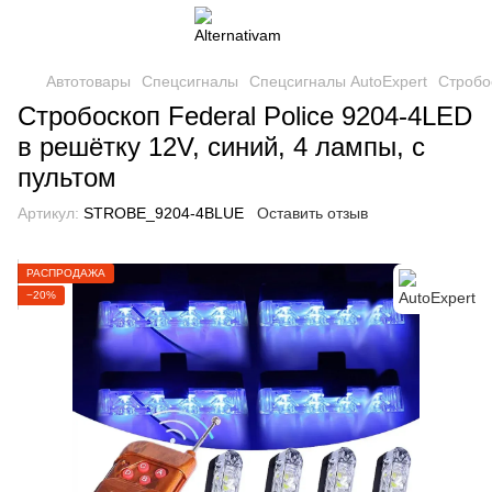
Автотовары
Спецсигналы
Спецсигналы AutoExpert
Стробос
Стробоскоп Federal Police 9204-4LED
в решётку 12V, синий, 4 лампы, с
пультом
Артикул:
STROBE_9204-4BLUE
Оставить отзыв
РАСПРОДАЖА
−20%