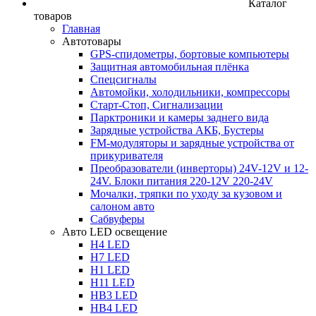
Каталог
товаров
Главная
Автотовары
GPS-спидометры, бортовые компьютеры
Защитная автомобильная плёнка
Спецсигналы
Автомойки, холодильники, компрессоры
Старт-Стоп, Сигнализации
Парктроники и камеры заднего вида
Зарядные устройства АКБ, Бустеры
FM-модуляторы и зарядные устройства от
прикуривателя
Преобразователи (инверторы) 24V-12V и 12-
24V. Блоки питания 220-12V 220-24V
Мочалки, тряпки по уходу за кузовом и
салоном авто
Сабвуферы
Авто LED освещение
H4 LED
H7 LED
H1 LED
H11 LED
HB3 LED
HB4 LED