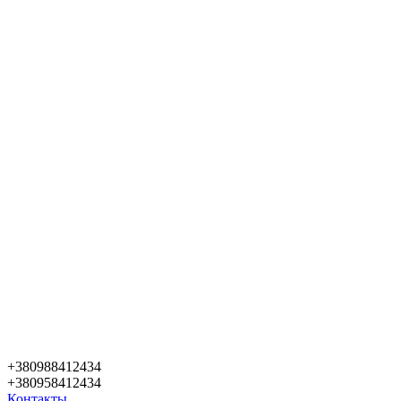
+380988412434
+380958412434
Контакты