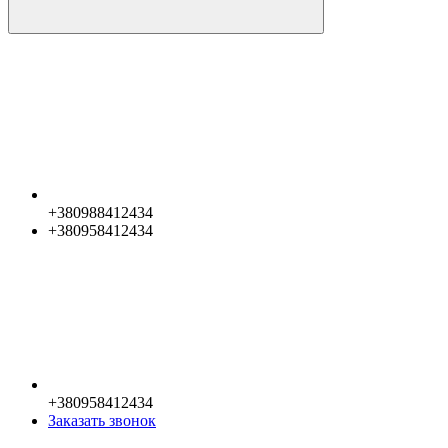
+380988412434
+380958412434
+380958412434
Заказать звонок