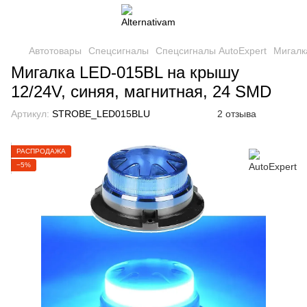
Автотовары
Спецсигналы
Спецсигналы AutoExpert
Мигалк
Мигалка LED-015BL на крышу
12/24V, синяя, магнитная, 24 SMD
Артикул:
STROBE_LED015BLU
2 отзыва
РАСПРОДАЖА
−5%