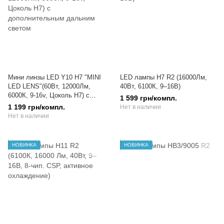
Мини линзы LED Y10 H7 "MINI
LED лампы H7 R2 (16000Лм,
LED LENS"(60Вт, 12000Лм,
40Вт, 6100К, 9–16В)
6000К, 9-16v, Цоколь H7) с
1 599 грн/компл.
дополнительным дальним
1 199 грн/компл.
Нет в наличии
светом
Нет в наличии
НОВИНКА
НОВИНКА