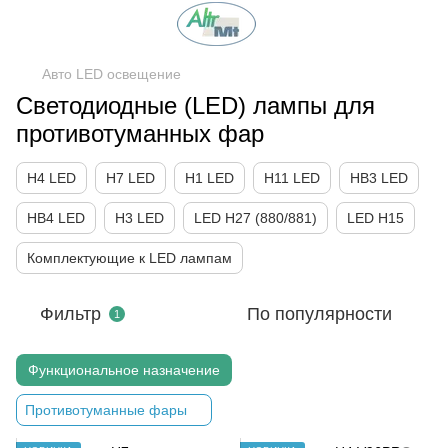
Авто LED освещение
Светодиодные (LED) лампы для
противотуманных фар
H4 LED
H7 LED
H1 LED
H11 LED
HB3 LED
HB4 LED
H3 LED
LED H27 (880/881)
LED H15
Комплектующие к LED лампам
Фильтр
По популярности
1
Функциональное назначение
Противотуманные фары