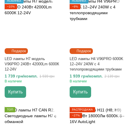
НОВИНКА
НОВИНКА
−10%
−9%
Подарок
Подарок
LED лампы H7 модель
LED лампы H4 V96PRO 6000K
V96PRO 240Вт 42000Lm 6000К
12–24V 240W с 4
12-24V
теплопроводящими трубками
1 739 грн/компл.
1 939 грн/компл.
1 939 грн
2 139 грн
В наличии
В наличии
Купить
Купить
ТОП
РАСПРОДАЖА
−27%