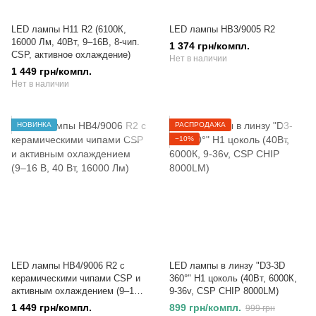
LED лампы H11 R2 (6100К,
LED лампы HB3/9005 R2
16000 Лм, 40Вт, 9–16В, 8-чип.
1 374 грн/компл.
CSP, активное охлаждение)
Нет в наличии
1 449 грн/компл.
Нет в наличии
НОВИНКА
РАСПРОДАЖА
−10%
LED лампы HB4/9006 R2 с
LED лампы в линзу "D3-3D
керамическими чипами CSP и
360°" H1 цоколь (40Вт, 6000К,
активным охлаждением (9–16
9-36v, CSP CHIP 8000LM)
В, 40 Вт, 16000 Лм)
1 449 грн/компл.
899 грн/компл.
999 грн