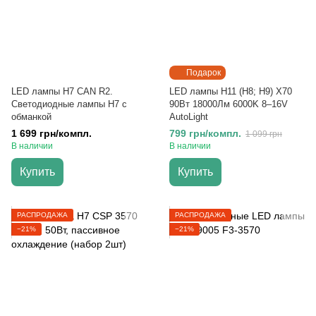
Подарок
LED лампы H7 CAN R2.
LED лампы H11 (H8; H9) X70
Светодиодные лампы H7 с
90Вт 18000Лм 6000K 8–16V
обманкой
AutoLight
1 699 грн/компл.
799 грн/компл.
1 099 грн
В наличии
В наличии
Купить
Купить
РАСПРОДАЖА
РАСПРОДАЖА
−21%
−21%