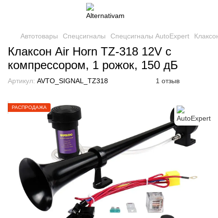
Автотовары
Спецсигналы
Спецсигналы AutoExpert
Клаксон
Клаксон Air Horn TZ-318 12V с
компрессором, 1 рожок, 150 дБ
Артикул:
AVTO_SIGNAL_TZ318
1 отзыв
РАСПРОДАЖА