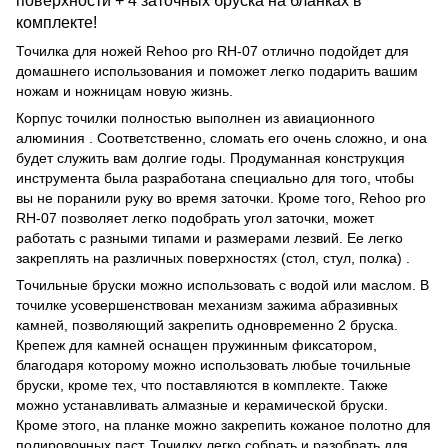
поверхности + 4 заточных бруска на бланках в
комплекте!
Точилка для ножей Rehoo pro RH-07 отлично подойдет для
домашнего использования и поможет легко подарить вашим
ножам и ножницам новую жизнь.
Корпус точилки полностью выполнен из авиационного
алюминия . Соответственно, сломать его очень сложно, и она
будет служить вам долгие годы. Продуманная конструкция
инструмента была разработана специально для того, чтобы
вы не поранили руку во время заточки. Кроме того, Rehoo pro
RH-07 позволяет легко подобрать угол заточки, может
работать с разными типами и размерами лезвий. Ее легко
закреплять на различных поверхностях (стол, стул, полка) .
Точильные бруски можно использовать с водой или маслом. В
точилке усовершенствован механизм зажима абразивных
камней, позволяющий закрепить одновременно 2 бруска.
Крепеж для камней оснащен пружинным фиксатором,
благодаря которому можно использовать любые точильные
бруски, кроме тех, что поставляются в комплекте. Также
можно устанавливать алмазные и керамической бруски.
Кроме этого, на планке можно закрепить кожаное полотно для
полировочных паст. Точилку легко собрать и разобрать для