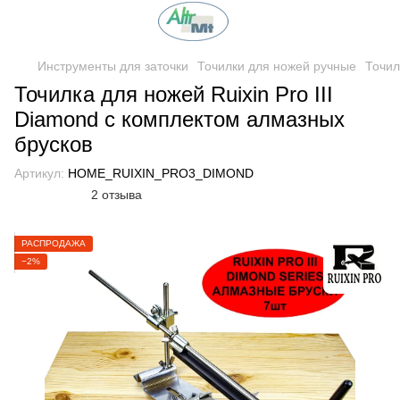
Инструменты для заточки
Точилки для ножей ручные
Точил
Точилка для ножей Ruixin Pro III
Diamond с комплектом алмазных
брусков
Артикул:
HOME_RUIXIN_PRO3_DIMOND
2 отзыва
РАСПРОДАЖА
−2%