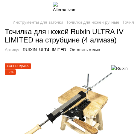
Инструменты для заточки
Точилки для ножей ручные
Точил
Точилка для ножей Ruixin ULTRA IV
LIMITED на струбцине (4 алмаза)
Артикул:
RUIXIN_ULT4LIMITED
Оставить отзыв
РАСПРОДАЖА
−7%