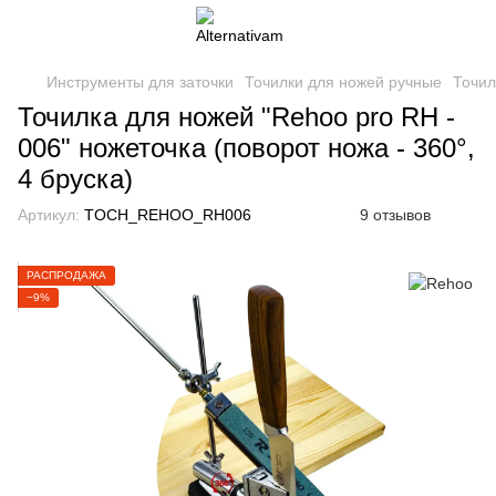
Инструменты для заточки
Точилки для ножей ручные
Точил
Точилка для ножей "Rehoo pro RH -
006" ножеточка (поворот ножа - 360°,
4 бруска)
Артикул:
TOCH_REHOO_RH006
9 отзывов
РАСПРОДАЖА
−9%