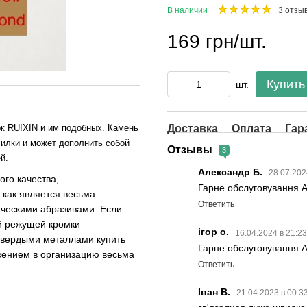
В наличии
3 отзы
169 грн/шт.
Купить
шт.
Доставка
Оплата
Гар
к RUIXIN и им подобных. Камень
чилки и может дополнить собой
Отзывы
3
й.
Александр Б.
28.07.202
го качества,
Гарне обслуговування А
 как является весьма
Ответить
ическими абразивами. Если
й режущей кромки
ігор о.
16.04.2024 в 21:2
 твердыми металлами купить
Гарне обслуговування А
ением в организацию весьма
Ответить
Іван В.
21.04.2023 в 00:3