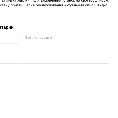
 за кілька хвилин після замовлення. станок на свої гроші норм.
о стану бритви. Гарне обслуговування Актуальний опис Швидко
нтарий
Войти с помощью