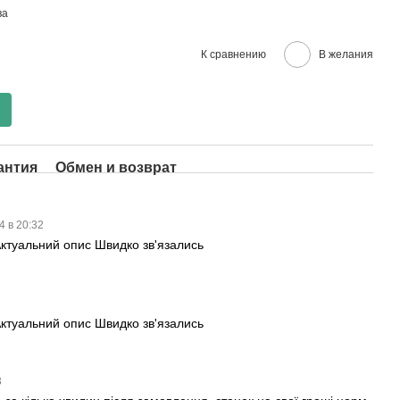
ва
К сравнению
В желания
антия
Обмен и возврат
4 в 20:32
ктуальний опис Швидко зв'язались
3
ктуальний опис Швидко зв'язались
3