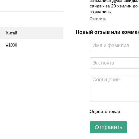
зв'язалися дуже швидко.
сандвік за 20 хвилин д
зв'язались
Ответить
Новый отзыв или комме
Китай
#1000
Оцените товар
Отправить