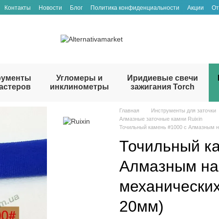
Контакты
Новости
Блог
Политика конфиденциальности
Акции
От
рументы
Угломеры и
Иридиевые свечи
астеров
инклинометры
зажигания Torch
Главная
Инструменты для заточки
Алмазные заточные камни Ruixin
Точильный камень #1000 с Алмазным н
Точильный ка
Алмазным на
механических
20мм)