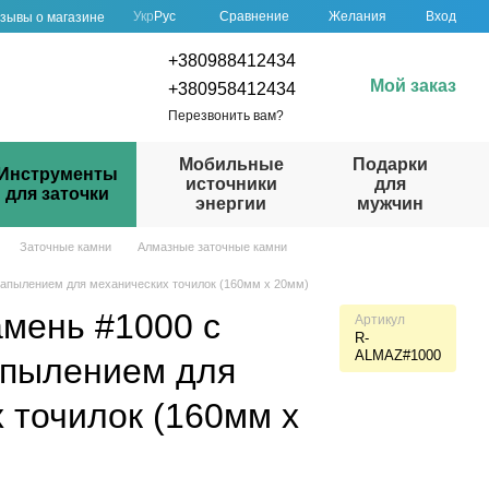
Сравнение
Укр
Рус
Желания
Вход
зывы о магазине
+380988412434
Мой заказ
+380958412434
Перезвонить вам?
Мобильные
Подарки
Инструменты
источники
для
для заточки
энергии
мужчин
Заточные камни
Алмазные заточные камни
апылением для механических точилок (160мм х 20мм)
мень #1000 с
Артикул
R-
ALMAZ#1000
пылением для
 точилок (160мм х