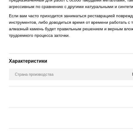
предназначенный для работ с особо твердыми металлами, так
агрессивным по сравнению с другими натуральными и синтет
Если вам часто приходится заниматься реставрацией повреж
инструментов, либо доводиться время от времени работать с
алмазный камень будет правильным решением и верным влож
трудоемкого процесса заточки.
Характеристики
Страна производства