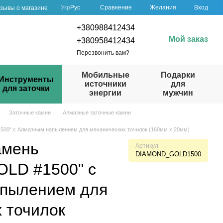
Сравнение
Укр
Рус
Желания
Вход
зывы о магазине
+380988412434
Мой заказ
+380958412434
Перезвонить вам?
Мобильные
Подарки
Инструменты
источники
для
для заточки
энергии
мужчин
Заточные камни
Алмазные заточные камни
00" с Алмазным напылением для механических точилок (160мм х 20мм)
амень
Артикул
DIAMOND_GOLD1500
LD #1500" с
пылением для
 точилок