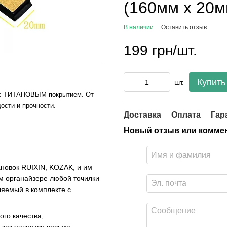
(160мм х 20м
В наличии
Оставить отзыв
199 грн/шт.
Купить
шт.
й с ТИТАНОВЫМ покрытием. От
ости и прочности.
Доставка
Оплата
Гар
Новый отзыв или комме
новок RUIXIN, KOZAK, и им
м органайзере любой точилки
ляемый в комплекте с
го качества,