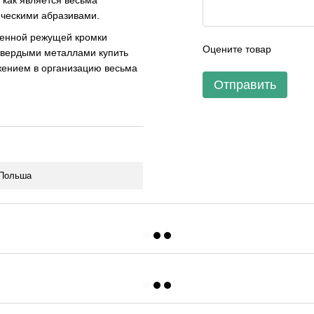
 как является весьма
ическими абразивами.
денной режущей кромки
Оцените товар
 твердыми металлами купить
ением в организацию весьма
Отправить
Польша