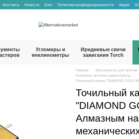
Контакты
Новости
Блог
Политика конфиденциальности
Акции
От
рументы
Угломеры и
Иридиевые свечи
астеров
инклинометры
зажигания Torch
Главная
Инструменты для заточки
Алмазные заточные камни Корунд
Точильный камень "DIAMOND GOLD #15
Точильный к
"DIAMOND GO
Алмазным на
механических