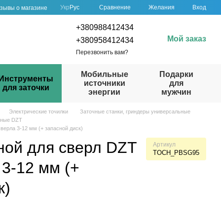
Сравнение
Укр
Рус
Желания
Вход
зывы о магазине
+380988412434
Мой заказ
+380958412434
Перезвонить вам?
Мобильные
Подарки
Инструменты
источники
для
для заточки
энергии
мужчин
Электрические точилки
Заточные станки, гриндеры универсальные
ьные DZT
сверла 3-12 мм (+ запасной диск)
ной для сверл DZT
Артикул
TOCH_PBSG95
 3-12 мм (+
к)