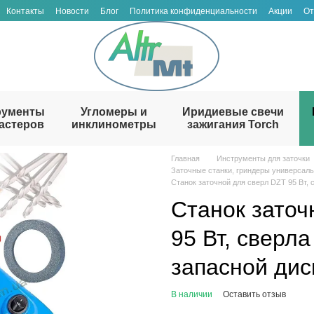
Контакты
Новости
Блог
Политика конфиденциальности
Акции
От
рументы
Угломеры и
Иридиевые свечи
астеров
инклинометры
зажигания Torch
Главная
Инструменты для заточки
Заточные станки, гриндеры универсал
Станок заточной для сверл DZT 95 Вт, 
Станок заточ
95 Вт, сверла
запасной дис
В наличии
Оставить отзыв