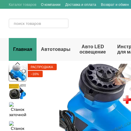
Перейти к основному контенту
Каталог товаров
О компании
Доставка и оплата
Возврат и обмен
Договор публичной оферты
Авто LED
Инст
Главная
Автотовары
освещение
для м
РАСПРОДАЖА
−16%