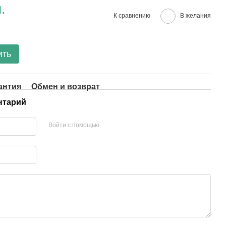
.
К сравнению
В желания
ить
антия
Обмен и возврат
нтарий
Войти с помощью