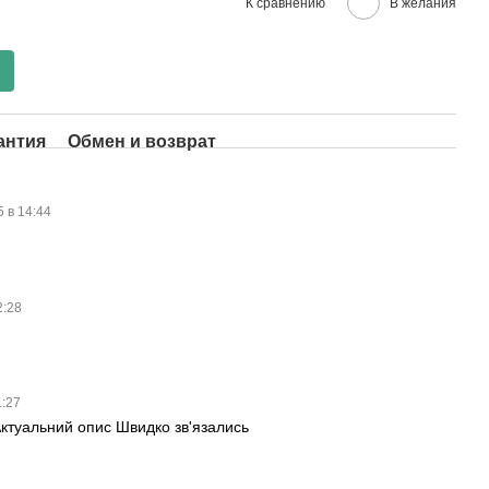
К сравнению
В желания
антия
Обмен и возврат
5 в 14:44
2:28
1:27
ктуальний опис Швидко зв'язались