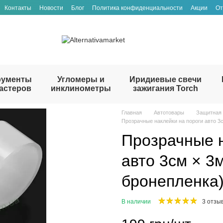
Контакты
Новости
Блог
Политика конфиденциальности
Акции
От
рументы
Угломеры и
Иридиевые свечи
астеров
инклинометры
зажигания Torch
Главная
Автотовары
Защитная 
Прозрачные наклейки на пороги авто 3
Прозрачные н
авто 3см × 3
бронепленка
В наличии
3 отзы