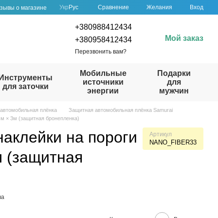
Сравнение
Укр
Рус
Желания
Вход
зывы о магазине
+380988412434
Мой заказ
+380958412434
Перезвонить вам?
Мобильные
Подарки
Инструменты
источники
для
для заточки
энергии
мужчин
автомобильная плёнка
Защитная автомобильная плёнка Samurai
см × 3м (защитная бронепленка)
аклейки на пороги
Артикул
NANO_FIBER33
м (защитная
)
ва