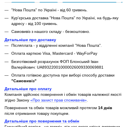
"Нова Пошта" по Україні - від 60 гривень.
Кур'єрська доставка "Нова Пошта" по Україні, на будь-яку
адресу - від 100 гривень.
Самовивіз з нашого складу - безкоштовно.
Детальніше про доставку
Післяплата - у відділенні компанії "Нова Пошта".
Оплата карткою Visa, Mastercard - WayForPay
Безготівковий розрахунок ФОП Блонський Іван
Валерійович: UA893220010000026009330069881
Оплата готівкою доступна при виборі способу доставки
"Самовивіз"
Детальніше про оплату
Компанія здійснює повернення і обмін товарів належної якості
згідно Закону
«Про захист прав споживачів»
.
Повернення та обмін товарів можливий протягом
14 днів
після отримання товару покупцем.
Детальніше про повернення та обмін
Гарантійний період - це термін, під час якого клієнт, виявивши