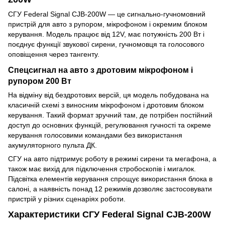
СГУ Federal Signal CJB-200W — це сигнально-гучномовний
пристрій для авто з рупором, мікрофоном і окремим блоком
керування. Модель працює від 12V, має потужність 200 Вт і
поєднує функції звукової сирени, гучномовця та голосового
оповіщення через тангенту.
Спецсигнал на авто з дротовим мікрофоном і
рупором 200 Вт
На відміну від бездротових версій, ця модель побудована на
класичній схемі з виносним мікрофоном і дротовим блоком
керування. Такий формат зручний там, де потрібен постійний
доступ до основних функцій, регулювання гучності та окреме
керування голосовими командами без використання
акумуляторного пульта ДК.
СГУ на авто підтримує роботу в режимі сирени та мегафона, а
також має вихід для підключення стробоскопів і мигалок.
Підсвітка елементів керування спрощує використання блока в
салоні, а наявність понад 12 режимів дозволяє застосовувати
пристрій у різних сценаріях роботи.
Характеристики СГУ Federal Signal CJB-200W