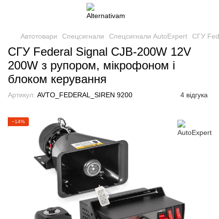
Автотовари
Спецсигнали
Спецсигнали AutoExpert
СГУ Fed
СГУ Federal Signal CJB-200W 12V
200W з рупором, мікрофоном і
блоком керування
Артикул:
AVTO_FEDERAL_SIREN 9200
4 відгука
−14%