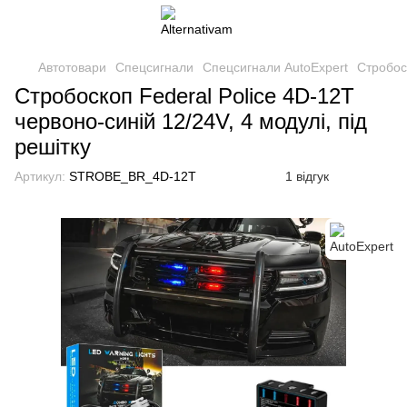
Автотовари
Спецсигнали
Спецсигнали AutoExpert
Стробоск
Стробоскоп Federal Police 4D-12T
червоно-синій 12/24V, 4 модулі, під
решітку
Артикул:
STROBE_BR_4D-12T
1 відгук