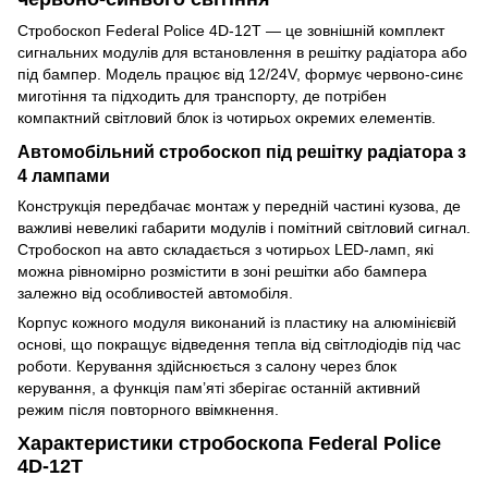
Стробоскоп Federal Police 4D-12T — це зовнішній комплект
сигнальних модулів для встановлення в решітку радіатора або
під бампер. Модель працює від 12/24V, формує червоно-синє
миготіння та підходить для транспорту, де потрібен
компактний світловий блок із чотирьох окремих елементів.
Автомобільний стробоскоп під решітку радіатора з
4 лампами
Конструкція передбачає монтаж у передній частині кузова, де
важливі невеликі габарити модулів і помітний світловий сигнал.
Стробоскоп на авто складається з чотирьох LED-ламп, які
можна рівномірно розмістити в зоні решітки або бампера
залежно від особливостей автомобіля.
Корпус кожного модуля виконаний із пластику на алюмінієвій
основі, що покращує відведення тепла від світлодіодів під час
роботи. Керування здійснюється з салону через блок
керування, а функція пам’яті зберігає останній активний
режим після повторного ввімкнення.
Характеристики стробоскопа Federal Police
4D-12T