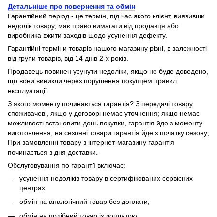
Детальніше про повернення та обмін
Гарантійний період - це термін, під час якого клієнт, виявивши
недолік товару, має право вимагати від продавця або
виробника вжити заходів щодо усунення дефекту.
Гарантійні терміни товарів нашого магазину різні, в залежності
від групи товарів, від 14 днів 2-х років.
Продавець повинен усунути недоліки, якщо не буде доведено,
що вони виникли через порушення покупцем правил
експлуатації.
З якого моменту починається гарантія? З передачі товару
споживачеві, якщо у договорі немає уточнення; якщо немає
можливості встановити день покупки, гарантія йде з моменту
виготовлення; на сезонні товари гарантія йде з початку сезону;
При замовленні товару з інтернет-магазину гарантія
починається з дня доставки.
Обслуговування по гарантії включає:
усунення недоліків товару в сертифікованих сервісних
центрах;
обмін на аналогічний товар без доплати;
обмін на подібний товар із доплатою;