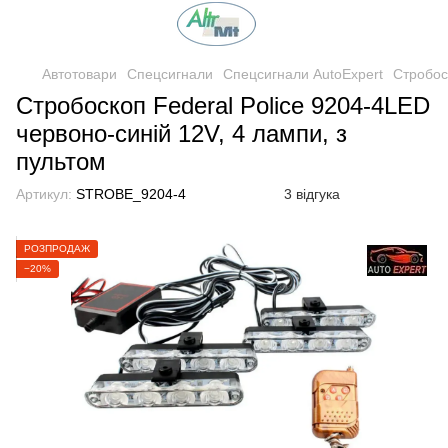
Автотовари
Спецсигнали
Спецсигнали AutoExpert
Стробос
Стробоскоп Federal Police 9204-4LED
червоно-синій 12V, 4 лампи, з
пультом
Артикул:
STROBE_9204-4
3 відгука
РОЗПРОДАЖ
−20%