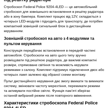
Стробоскоп Federal Police 9204-4LED — це автомобільний
стробоскоп для зовнішнього встановлення в решітку радіатора
або в зону бампера. Комплект працює від 12V, складається з
чотирьох LED-модулів і підходить для транспорту, де потрібен
компактний зовнішній сигнальний блок із дистанційним
керуванням.
Зовнішній стробоскоп на авто з 4 модулями та
пультом керування
Конструкція передбачає встановлення в передній частині
автомобіля. Стробоскопи на авто цього типу зручно
розміщувати під решіткою радіатора, де важливі компактні
розміри, спрямоване світіння та можливість керувати
режимами з салону. Комплект підтримує підключення двох або
чотирьох ламп залежно від обраної схеми монтажу.
Пульт дистанційного керування дає змогу вмикати та вимикати
систему, змінювати частоту мерехтіння, перемикати режими
та активувати постійне світло. Функція пам’яті зберігає
останній вибраний режим після повторного ввімкнення.
Характеристики стробоскопа Federal Police
9204-4LED