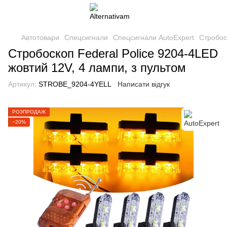
Автотовари
Спецсигнали
Спецсигнали AutoExpert
Стробос
Стробоскоп Federal Police 9204-4LED
жовтий 12V, 4 лампи, з пультом
Артикул:
STROBE_9204-4YELL
Написати відгук
РОЗПРОДАЖ
−20%