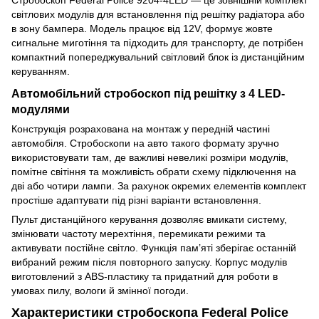
світлових модулів для встановлення під решітку радіатора або
в зону бампера. Модель працює від 12V, формує жовте
сигнальне миготіння та підходить для транспорту, де потрібен
компактний попереджувальний світловий блок із дистанційним
керуванням.
Автомобільний стробоскоп під решітку з 4 LED-
модулями
Конструкція розрахована на монтаж у передній частині
автомобіля. Стробоскопи на авто такого формату зручно
використовувати там, де важливі невеликі розміри модулів,
помітне світіння та можливість обрати схему підключення на
дві або чотири лампи. За рахунок окремих елементів комплект
простіше адаптувати під різні варіанти встановлення.
Пульт дистанційного керування дозволяє вмикати систему,
змінювати частоту мерехтіння, перемикати режими та
активувати постійне світло. Функція пам’яті зберігає останній
вибраний режим після повторного запуску. Корпус модулів
виготовлений з ABS-пластику та придатний для роботи в
умовах пилу, вологи й змінної погоди.
Характеристики стробоскопа Federal Police