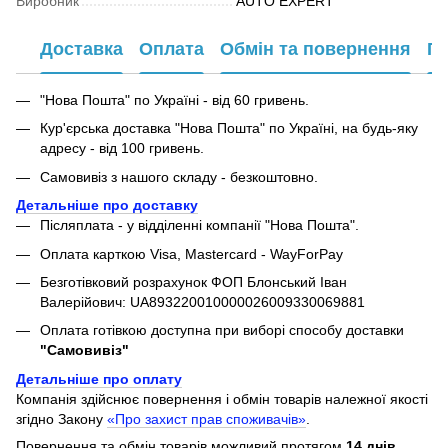
Виробник
AUTO EXPERT
Доставка
Оплата
Обмін та повернення
Га
"Нова Пошта" по Україні - від 60 гривень.
Кур'єрська доставка "Нова Пошта" по Україні, на будь-яку
адресу - від 100 гривень.
Самовивіз з нашого складу - безкоштовно.
Детальніше про доставку
Післяплата - у відділенні компанії "Нова Пошта".
Оплата карткою Visa, Mastercard - WayForPay
Безготівковий розрахунок ФОП Блонський Іван
Валерійович: UA893220010000026009330069881
Оплата готівкою доступна при виборі способу доставки
"Самовивіз"
Детальніше про оплату
Компанія здійснює повернення і обмін товарів належної якості
згідно Закону
«Про захист прав споживачів»
.
Повернення та обмін товарів можливий протягом
14 днів