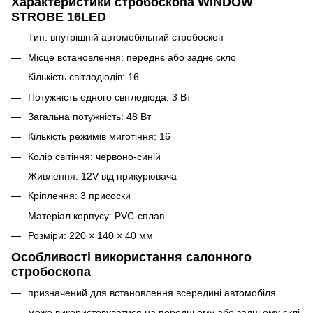
Характеристики стробоскопа WINDOW
STROBE 16LED
Тип: внутрішній автомобільний стробоскоп
Місце встановлення: переднє або заднє скло
Кількість світлодіодів: 16
Потужність одного світлодіода: 3 Вт
Загальна потужність: 48 Вт
Кількість режимів миготіння: 16
Колір світіння: червоно-синій
Живлення: 12V від прикурювача
Кріплення: 3 присоски
Матеріал корпусу: PVC-сплав
Розміри: 220 × 140 × 40 мм
Особливості використання салонного
стробоскопа
призначений для встановлення всередині автомобіля
може використовуватися на передньому або задньому склі