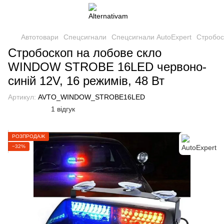
Автотовари
Спецсигнали
Спецсигнали AutoExpert
Стробос
Стробоскоп на лобове скло
WINDOW STROBE 16LED червоно-
синій 12V, 16 режимів, 48 Вт
Артикул:
AVTO_WINDOW_STROBE16LED
1 відгук
РОЗПРОДАЖ
−32%