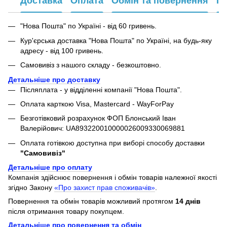
Доставка
Оплата
Обмін та повернення
Га
"Нова Пошта" по Україні - від 60 гривень.
Кур'єрська доставка "Нова Пошта" по Україні, на будь-яку
адресу - від 100 гривень.
Самовивіз з нашого складу - безкоштовно.
Детальніше про доставку
Післяплата - у відділенні компанії "Нова Пошта".
Оплата карткою Visa, Mastercard - WayForPay
Безготівковий розрахунок ФОП Блонський Іван
Валерійович: UA893220010000026009330069881
Оплата готівкою доступна при виборі способу доставки
"Самовивіз"
Детальніше про оплату
Компанія здійснює повернення і обмін товарів належної якості
згідно Закону
«Про захист прав споживачів»
.
Повернення та обмін товарів можливий протягом
14 днів
після отримання товару покупцем.
Детальніше про повернення та обмін