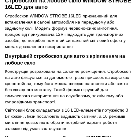
Стробоскоп на лобове скло WINDOW STROBE
16LED для авто
Стробоскоп WINDOW STROBE 16LED призначений для
встановлення в салоні автомобіля на передньому або
задньому склі. Модель формує червоно-синє миготіння,
працює від прикурювача 12V і підходить для транспортних
засобів, де потрібен помітний сигнальний світловий ефект у
межах дозволеного використання.
Внутрішній стробоскоп для авто з кріпленням на
лобове скло
Конструкція розрахована на салонне розміщення. Стробоскоп
на авто фіксується за допомогою трьох присосок на жорстких
кронштейнах, тому його можна швидко встановити або зняти
без складного монтажу. Такий формат зручний для
тимчасового використання на службовому, технічному або
супровідному транспорті.
Світловий блок складається з 16 LED-елементів потужністю 3
Вт кожен. Лінзи посилюють видимість світіння, а 16 режимів
миготіння дозволяють обрати потрібний варіант роботи
залежно від умов застосування.