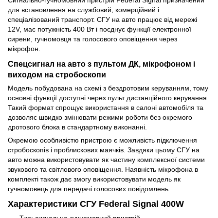
для встановлення на службовий, комерційний і
спеціалізований транспорт. СГУ на авто працює від мережі
12V, має потужність 400 Вт і поєднує функції електронної
сирени, гучномовця та голосового оповіщення через
мікрофон.
Спецсигнал на авто з пультом ДК, мікрофоном і
виходом на стробоскопи
Модель побудована на схемі з бездротовим керуванням, тому
основні функції доступні через пульт дистанційного керування.
Такий формат спрощує використання в салоні автомобіля та
дозволяє швидко змінювати режими роботи без окремого
дротового блока в стандартному виконанні.
Окремою особливістю пристрою є можливість підключення
стробоскопів і проблискових маячків. Завдяки цьому СГУ на
авто можна використовувати як частину комплексної системи
звукового та світлового оповіщення. Наявність мікрофона в
комплекті також дає змогу використовувати модель як
гучномовець для передачі голосових повідомлень.
Характеристики СГУ Federal Signal 400W