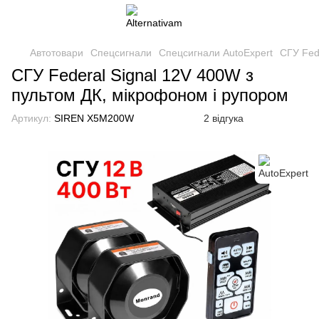
Автотовари
Спецсигнали
Спецсигнали AutoExpert
СГУ Fed
СГУ Federal Signal 12V 400W з
пультом ДК, мікрофоном і рупором
Артикул:
SIREN X5M200W
2 відгука