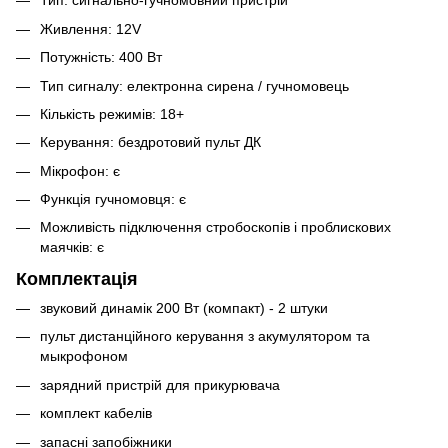
Тип: сигнально-гучномовний пристрій
Живлення: 12V
Потужність: 400 Вт
Тип сигналу: електронна сирена / гучномовець
Кількість режимів: 18+
Керування: бездротовий пульт ДК
Мікрофон: є
Функція гучномовця: є
Можливість підключення стробоскопів і проблискових
маячків: є
Комплектація
звуковий динамік 200 Вт (компакт) - 2 штуки
пульт дистанційного керування з акумулятором та
мыкрофоном
зарядний пристрій для прикурювача
комплект кабелів
запасні запобіжники