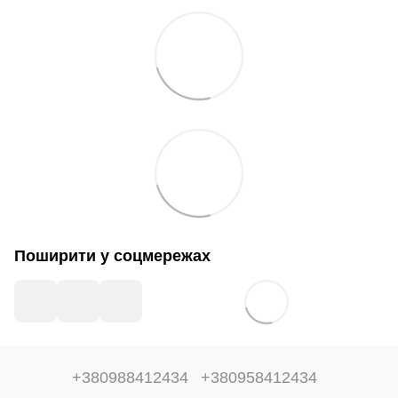
Поширити у соцмережах
+380988412434
+380958412434