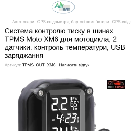
Автотовари
GPS-спідометри, бортові комп`ютери
GPS-спідо
Система контролю тиску в шинах
TPMS Moto XM6 для мотоцикла, 2
датчики, контроль температури, USB
заряджання
Артикул:
TPMS_OUT_XM6
Написати відгук