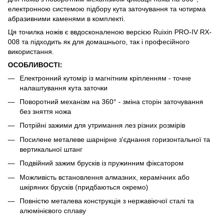
електронною системою підбору кута заточування та чотирма
абразивними каменями в комплекті.
Ця точилка ножів є ввдосконаленою версією Ruixin PRO-IV RX-
008 та підходить як для домашнього, так і професійного
використання.
ОСОБЛИВОСТІ:
Електронний кутомір із магнітним кріпленням - точне
налаштування кута заточки
Поворотний механізм на 360° - зміна сторін заточування
без зняття ножа
Потрійні зажими для утримання лез різних розмірів
Посилене металеве шарнірне з'єднання горизонтальної та
вертикальної штанг
Подвійний зажим брусків із пружинним фіксатором
Можливість встановлення алмазних, керамічних або
шкіряних брусків (придбаються окремо)
Повністю металева конструкція з нержавіючої сталі та
алюмінієвого сплаву