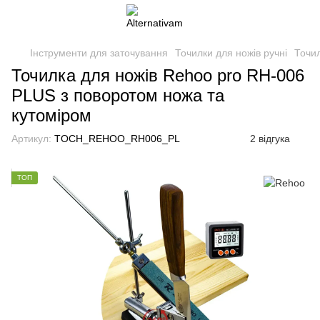
Інструменти для заточування
Точилки для ножів ручні
Точил
Точилка для ножів Rehoo pro RH-006
PLUS з поворотом ножа та
кутоміром
Артикул:
TOCH_REHOO_RH006_PL
2 відгука
ТОП