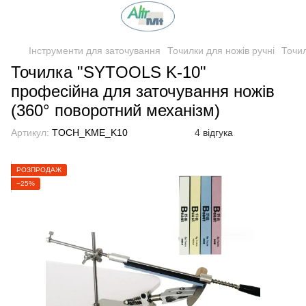
Інструменти для заточування
Точилки для ножів ручні
Точил
Точилка "SYTOOLS K-10"
професійна для заточування ножів
(360° поворотний механізм)
Артикул:
TOCH_KME_K10
4 відгука
РОЗПРОДАЖ
−25%