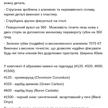
кожну деталь.
- Стругачка зроблена з алюмінію та нержавіючого сплаву,
окремі деталі виконані з пластику.
- Струбцина зручно фіксується на столі.
- Поворотний вузол на 360 . Можливість точити леза ножа з
двох сторін за допомогою механізму перевороту губок на 360
град.
- Затискні губки (подвійні) із високоякісного алюмінію 7075 6Т.
Виконані з високою точністю, що дозволяє надійно фіксувати
будь-які типи клинків без додаткових пристроїв. Ширина 40мм.
У комплекті 4 абразивні камені на підкладці (#120, #320, #600,
#1500):
#120 - хромкорунд (Chromium Corundum)
#320 - карбід кремнію (Green Carbon)
#600 - карбід бору (Boron Carbide)
#1500 - чорний онікс синтетичний, загартований у печі (Black
Onyx)