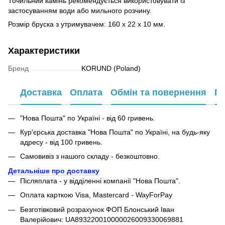
Точильний камінь рекомендується використовувати із
застосуванням води або мильного розчину.
Розмір бруска з утримувачем: 160 x 22 x 10 мм.
Характеристики
Бренд
KORUND (Poland)
Доставка
Оплата
Обмін та повернення
Га
"Нова Пошта" по Україні - від 60 гривень.
Кур'єрська доставка "Нова Пошта" по Україні, на будь-яку
адресу - від 100 гривень.
Самовивіз з нашого складу - безкоштовно.
Детальніше про доставку
Післяплата - у відділенні компанії "Нова Пошта".
Оплата карткою Visa, Mastercard - WayForPay
Безготівковий розрахунок ФОП Блонський Іван
Валерійович: UA893220010000026009330069881