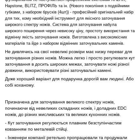
Hapstone, BLITZ, ПРОФІЛЬ та ін. (Нового покоління з подвійними
губками, з набором брусків (4шт)) - професійний оригінальний набір
для тих, кому необхідний інструмент для якісного заточування
широкого спектру ножів. Система для заточування набула
широкого поширення через невисоку ціну, простоту використання та
відмінну якість заточування ножів. Виготовлена з високоякісних
матеріалів та йде з набором відмінних заточувальних каменів.
Не дивлячись на свої невеликі розміри має низку переваг для
заточування різних ножів. Можна легко і просто регулювати кут
заточування в досить широких межах, заточувати ножі різної
довжини, використовувати різні заточувальні камені.
Дуже хороший варіант для подарунка дорогій вам людині. Або
собі коханому.
Призначена для заточування великого спектру ножів,
починаючи від невеликих складаних ножів, і доладних EDC
ножів, до різних мисливських та великих кухонних ножів.
- Кут заточування регулюється плавним безступінчастим
ковзанням по металевій стійці.
- Інженери компанії ретельно пропрацювали та продумали