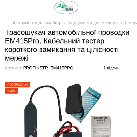
Інструменти для майстрів
Інструменти для електрика
Інстр
Трасошукач автомобільної проводки
EM415Pro, Кабельний тестер
короткого замикання та цілісності
мережі
Артикул:
PROFINSTR_EM415PRO
1 відгук
РОЗПРОДАЖ
−15%