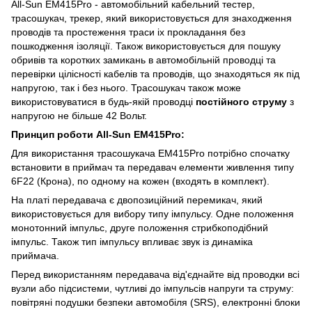
All-Sun EM415Pro - автомобільний кабельний тестер,
трасошукач, трекер, який використовується для знаходження
проводів та простеження траси іх прокладання без
пошкодження ізоляції. Також використовується для пошуку
обривів та коротких замикань в автомобільній проводці та
перевірки цілісності кабелів та проводів, що знаходяться як під
напругою, так і без нього. Трасошукач також може
використовуватися в будь-якій проводці
постійного струму
з
напругою не більше 42 Вольт.
Принцип роботи All-Sun EM415Pro:
Для використання трасошукача EM415Pro потрібно спочатку
встановити в приймач та передавач елементи живлення типу
6F22 (Крона), по одному на кожен (входять в комплект).
На платі передавача є двопозиційний перемикач, який
використовується для вибору типу імпульсу. Одне положення
монотонний імпульс, друге положення стрибкоподібний
імпульс. Також тип імпульсу впливає звук із динаміка
приймача.
Перед використанням передавача від'єднайте від проводки всі
вузли або підсистеми, чутливі до імпульсів напруги та струму:
повітряні подушки безпеки автомобіля (SRS), електронні блоки