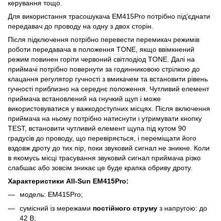
керування тощо.
Для використання трасошукача EM415Pro потрібно під'єднати
передавач до проводу на одну з двох сторін.
Після підключення потрібно перевести перемикач режимів
роботи передавача в положення TONE, якщо ввімкнений
режим повинен горіти червоний світлодіод TONE. Далі на
приймачі потрібно повернути за годинниковою стрілкою до
клацання регулятор гучності з вмикачем та встановити рівень
гучності приблизно на середнє положення. Чутливий елемент
приймача встановлений на гнучкий щуп і може
використовуватися у важкодоступних місцях. Після включення
приймача на ньому потрібно натиснути і утримувати кнопку
TEST, встановити чутливий елемент щупа під кутом 90
градусів до проводу, що перевіряється, і переміщати його
вздовж дроту до тих пір, поки звуковий сигнал не зникне. Коли
в якомусь місці трасування звуковий сигнал приймача різко
слабшає або зовсім зникає це буде крапка обриву дроту.
Характеристики All-Sun EM415Pro:
модель: EM415Pro;
сумісний із мережами
постійного струму
з напругою: до
42 В;