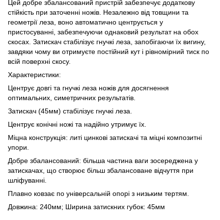
Цей добре збалансований пристрій забезпечує додаткову
стійкість при заточенні ножів. Незалежно від товщини та
геометрії леза, воно автоматично центрується у
пристосуванні, забезпечуючи однаковий результат на обох
скосах. Затискач стабілізує гнучкі леза, запобігаючи їх вигину,
завдяки чому ви отримуєте постійний кут і рівномірний тиск по
всій поверхні скосу.
Характеристики:
Центрує довгі та гнучкі леза ножів для досягнення
оптимальних, симетричних результатів.
Затискач (45мм) стабілізує гнучкі леза.
Центрує конічні ножі та надійно утримує їх.
Міцна конструкція: литі цинкові затискачі та міцні композитні
упори.
Добре збалансований: більша частина ваги зосереджена у
затискачах, що створює більш збалансоване відчуття при
шліфуванні.
Плавно ковзає по універсальній опорі з низьким тертям.
Довжина: 240мм; Ширина затискних губок: 45мм