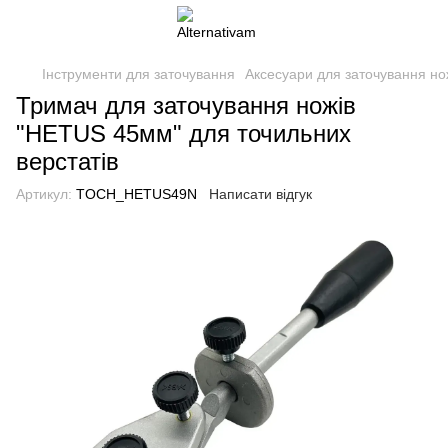
Інструменти для заточування
Аксесуари для заточування но
Тримач для заточування ножів
"HETUS 45мм" для точильних
верстатів
Артикул:
TOCH_HETUS49N
Написати відгук