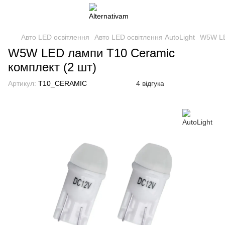
Авто LED освітлення
Авто LED освітлення AutoLight
W5W LE
W5W LED лампи T10 Ceramic
комплект (2 шт)
Артикул:
T10_CERAMIC
4 відгука