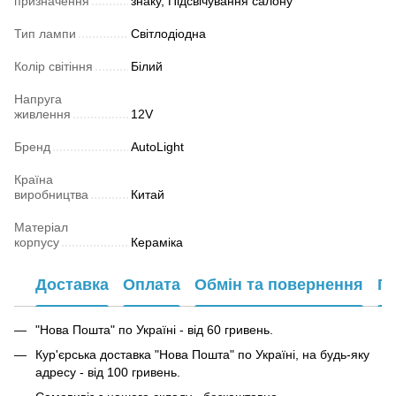
призначення
знаку, Підсвічування салону
Тип лампи
Світлодіодна
Колір світіння
Білий
Напруга
живлення
12V
Бренд
AutoLight
Країна
виробництва
Китай
Матеріал
корпусу
Кераміка
Доставка
Оплата
Обмін та повернення
Га
"Нова Пошта" по Україні - від 60 гривень.
Кур'єрська доставка "Нова Пошта" по Україні, на будь-яку
адресу - від 100 гривень.