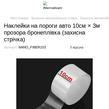
Автотовари
Захисна автомобільна плівка
Захисна автомобі
Наклейки на пороги авто 10см × 3м
прозора бронеплівка (захисна
стрічка)
Артикул:
NANO_FIBER103
3 відгука