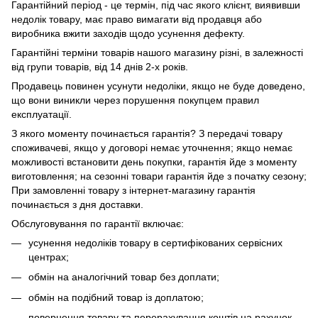
Гарантійний період - це термін, під час якого клієнт, виявивши
недолік товару, має право вимагати від продавця або
виробника вжити заходів щодо усунення дефекту.
Гарантійні терміни товарів нашого магазину різні, в залежності
від групи товарів, від 14 днів 2-х років.
Продавець повинен усунути недоліки, якщо не буде доведено,
що вони виникли через порушення покупцем правил
експлуатації.
З якого моменту починається гарантія? З передачі товару
споживачеві, якщо у договорі немає уточнення; якщо немає
можливості встановити день покупки, гарантія йде з моменту
виготовлення; на сезонні товари гарантія йде з початку сезону;
При замовленні товару з інтернет-магазину гарантія
починається з дня доставки.
Обслуговування по гарантії включає:
усунення недоліків товару в сертифікованих сервісних
центрах;
обмін на аналогічний товар без доплати;
обмін на подібний товар із доплатою;
повернення товару та перерахування коштів на рахунок