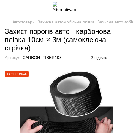
Автотовари
Захисна автомобільна плівка
Захисна автомобі
Захист порогів авто - карбонова
плівка 10см × 3м (самоклеюча
стрічка)
Артикул:
CARBON_FIBER103
2 відгука
РОЗПРОДАЖ